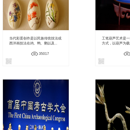
当代彩蛋创作是以民族传统技法或
工笔葫芦艺术是一
西洋画技法在鸡、鸭、鹅以及...
方式，以葫芦为载体
35017