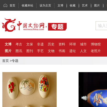
首页
收藏本站
设为主页
文博
|
收藏
|
艺术
|
图片
|
文博
考古
文保
非遗
历史
资料
环球
城市
博物馆
图片
图讯
图刊
手艺
文物
书画
遗址
人文
老照片
首页
>专题