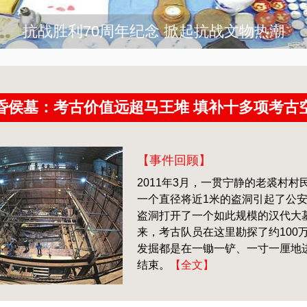
抗战胜利70周年纪念 掀起抗战文物热潮
昏侯墓：考古价值远超马王堆 填补十多项考古
【事件回顾】
2011年3月，一贯宁静的老裘村
一个直径将近1米的盗洞引起了公
盗洞打开了一个如此规模的汉代大墓
来，考古队员在这里勘探了约100
发掘都是在一锄一铲、一寸一厘地
结束。
【全文】