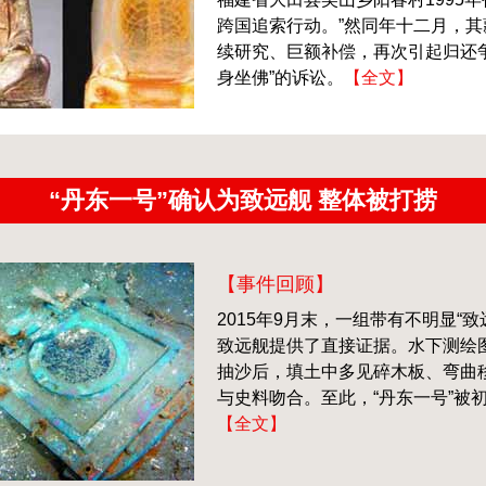
跨国追索行动。”然同年十二月，
续研究、巨额补偿，再次引起归还
身坐佛”的诉讼。
【全文】
“丹东一号”确认为致远舰 整体被打捞
【事件回顾】
2015年9月末，一组带有不明显“
致远舰提供了直接证据。水下测绘
抽沙后，填土中多见碎木板、弯曲
与史料吻合。至此，“丹东一号”被
【全文】