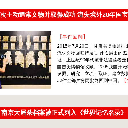
次主动追索文物并取得成功 流失境外20年国
【事件回顾】
2015年7月20日，甘肃省博物馆
流失文物回归特展”。此次展出的3
址，上世纪90年代被非法盗墓者
国吉美博物馆收藏。2005我国开
发掘、研究、立项、取证、建立数据
32件金饰片分两批终回到中国。
【
南京大屠杀档案被正式列入《世界记忆名录》