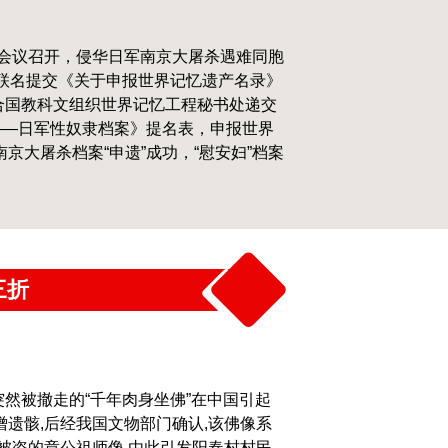
次会议召开，侵华日军南京大屠杀遇难同胞
表联名提交《关于申报世界记忆遗产名录》
联合国教科文组织世界记忆工程秘书处递交
——日军性奴隶档案》提名表，申报世界
京大屠杀档案“申遗”成功，“慰安妇”档案
三折
突然被撤走的“千年肉身坐佛”在中国引起
遗骸,后经我国文物部门确认,该佛像系
年被盗的章公祖师像,由此引发阳春村村民