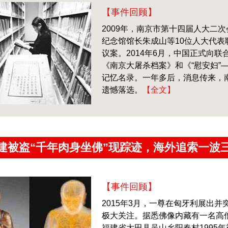
【事件回顾】
2009年，南京市第十四届人大二
纪念馆馆长朱成山等10位人大代
议案。2014年6月，中国正式向
《南京大屠杀档案》和《“慰安妇”
记忆名录。一年多后，消息传来，南
遗憾落选。
【全文】
建被盗“千年肉身坐佛”现踪迹，海外追索一波
【事件回顾】
2015年3月，一尊在匈牙利展出并
极大关注。据悉佛像内藏有一名高僧
福建省大田县吴山乡阳春村1995