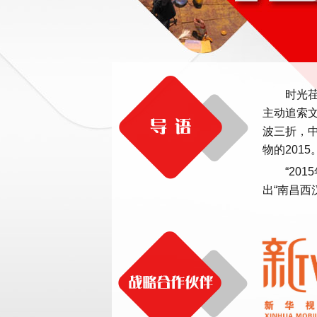
时光
主动追索文
波三折，中
物的2015
“20
出“南昌西