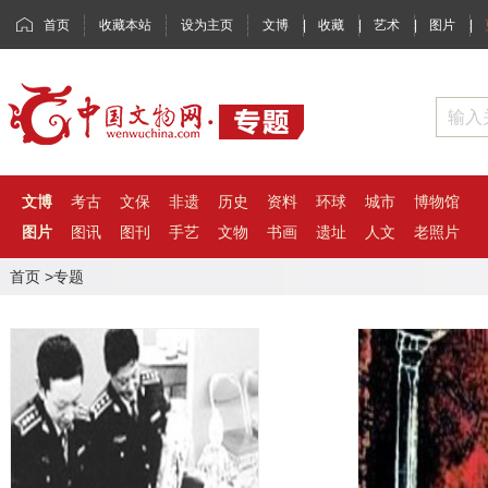
首页
收藏本站
设为主页
文博
|
收藏
|
艺术
|
图片
|
文博
考古
文保
非遗
历史
资料
环球
城市
博物馆
图片
图讯
图刊
手艺
文物
书画
遗址
人文
老照片
首页
>专题