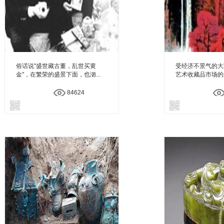
俗话说"盛世藏古董，乱世买黄
受经济不景气的大
金"，在繁荣的盛景下面，也汹...
艺术收藏品市场的连
84624