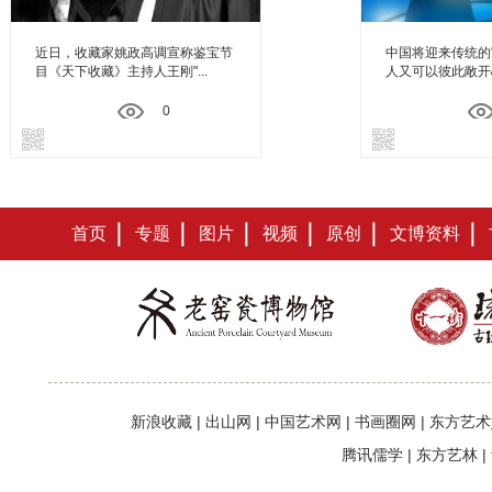
近日，收藏家姚政高调宣称鉴宝节
中国将迎来传统的
目《天下收藏》主持人王刚"...
人又可以彼此敞开心
0
首页
专题
图片
视频
原创
文博资料
新浪收藏
|
出山网
|
中国艺术网
|
书画圈网
|
东方艺术
腾讯儒学
|
东方艺林
|