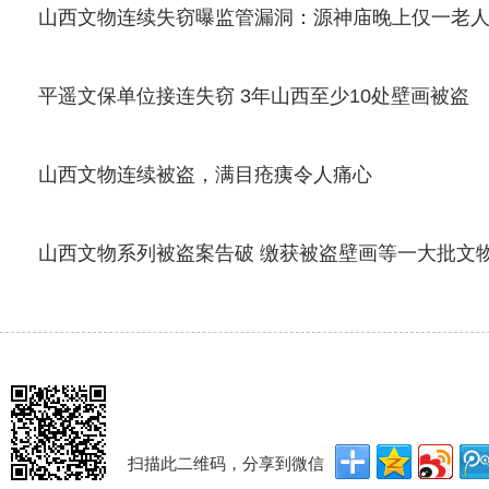
山西文物连续失窃曝监管漏洞：源神庙晚上仅一老
平遥文保单位接连失窃 3年山西至少10处壁画被盗
山西文物连续被盗，满目疮痍令人痛心
山西文物系列被盗案告破 缴获被盗壁画等一大批文
扫描此二维码，分享到微信