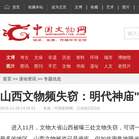
首页
收藏本站
设为主页
文博
|
收藏
|
艺术
|
图片
|
文博
考古
文保
非遗
历史
资料
环球
城市
博物馆
图片
图讯
图刊
手艺
文物
书画
遗址
人文
老照片
首页
>>
滚动资讯
>>
专题信息
山西文物频失窃：明代神庙"
2016-11-28 14:56:51 来源：中国新闻网 已浏览
5323
次
进入11月，文物大省山西被曝三处文物失窃，可谓一
最多的地区，山西文物被盗已是顽疾，但如此密集地曝