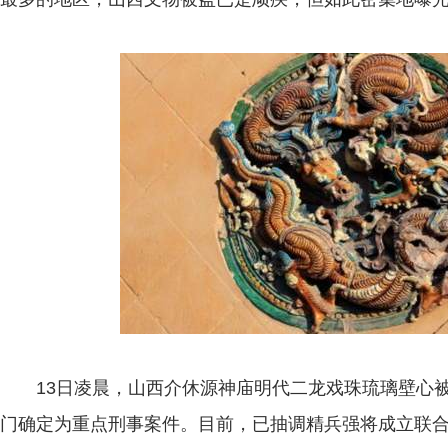
13日凌晨，山西介休源神庙明代二龙戏珠琉璃壁心被
门确定为重点刑事案件。目前，已抽调精兵强将成立联