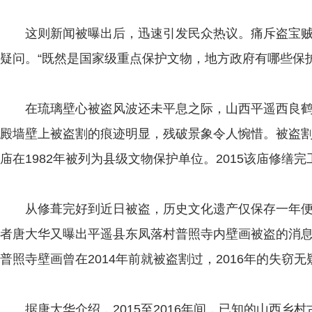
这则新闻被曝出后，迅速引发民众热议。痛斥盗宝贼
疑问。“既然是国家级重点保护文物，地方政府有哪些保护
在琉璃壁心被盗风波还未平息之际，山西平遥西良鹤
殿墙壁上被盗割的痕迹明显，残破景象令人惋惜。被盗
庙在1982年被列为县级文物保护单位。2015该庙修缮
从修葺完好到近日被盗，历史文化遗产仅保存一年便遭
者唐大华又曝出平遥县东凤落村普照寺内壁画被盗的消
普照寺壁画曾在2014年前就被盗割过，2016年的失窃
据唐大华介绍，2015至2016年间，已知的山西乡