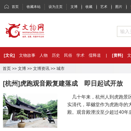
首页
收藏本站
设为主页
文博
|
收藏
|
艺术
|
图片
|
[文化]
文物故事
人物
历史
民俗
学术
儒释道
|
[资料]
首页
>>
文博
>>
文博资讯
>>
城市
[杭州]虎跑观音殿复建落成 即日起试开放
几十年来，杭州人到虎跑景区
实清代，翠樾堂作为虎跑寺的
殿。观音殿湮没至少超过40年