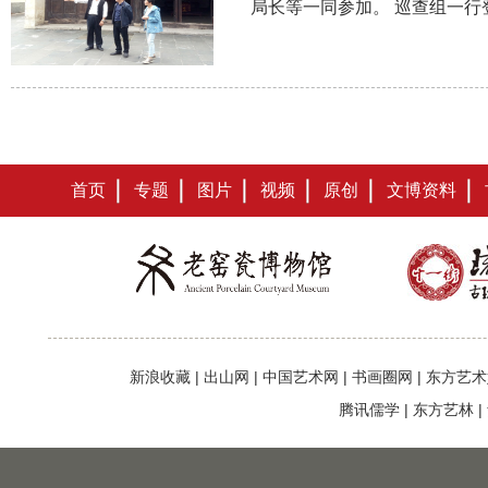
局长等一同参加。 巡查组一行
首页
专题
图片
视频
原创
文博资料
新浪收藏
|
出山网
|
中国艺术网
|
书画圈网
|
东方艺术
腾讯儒学
|
东方艺林
|