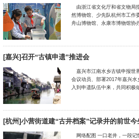
由浙江省文化厅和省文物局指
然博物馆、少先队杭州市工作
舟山博物馆、永康市博物馆协办
[嘉兴]召开“古镇申遗”推进会
嘉兴市江南水乡古镇申报世界
会议动员、部署2017年嘉兴
入到申遗队伍中来，共同积极
[杭州]小营街道建“古井档案”记录井的前世今
网络配图 一口老井，一段记