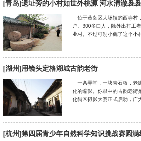
[青岛]遗址旁的小村如世外桃源 河水清澈袅
位于黄岛区大场镇的西寺村，距
户、300多口人，除外出打工
业村。不过可别小觑了这个小
[湖州]用镜头定格湖城古韵老街
一条弄堂，一块青石板，老街
化的缩影。你眼中的古韵老街是什
化街区摄影大赛正式启动，广
[杭州]第四届青少年自然科学知识挑战赛圆满