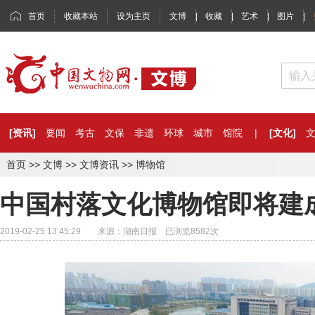
首页
收藏本站
设为主页
文博
|
收藏
|
艺术
|
图片
|
[资讯]
要闻
考古
文保
非遗
环球
城市
馆院
|
[文化]
首页
>>
文博
>>
文博资讯
>>
博物馆
中国村落文化博物馆即将建
2019-02-25 13:45:29 来源：湖南日报 已浏览
8582
次