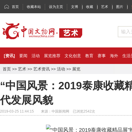
首页
收藏本站
设为主页
文博
|
收藏
|
艺术
|
图片
|
[资讯]
要闻
活动
展览推荐
文化创意
教育
赛事
海外
生活
首页
>>
艺术
>>
艺术资讯
>>
活动
>>
展览
“中国风景：2019泰康收藏
代发展风貌
2019-03-25 11:44:15 来源：中国新闻网 已浏览
2542
次