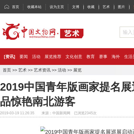
首页
收藏本站
设为主页
文博
|
收藏
|
艺术
|
图片
|
[资讯]
要闻
活动
展览推荐
文化创意
教育
赛事
海外
生活
首页
>>
艺术
>>
艺术资讯
>>
活动
>>
展览
2019中国青年版画家提名
品惊艳南北游客
2019-03-19 11:26:35 来源：中国新闻网 已浏览
2345
次