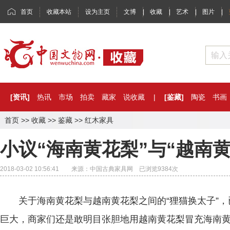
首页
收藏本站
设为主页
文博
|
收藏
|
艺术
|
图片
|
[资讯]
热讯
市场
拍卖
藏家
说收藏
|
[鉴藏]
陶瓷
书画
首页
>>
收藏
>>
鉴藏
>>
红木家具
小议“海南黄花梨”与“越南黄
2018-03-02 10:56:41 来源：中国古典家具网 已浏览
9384
次
关于海南黄花梨与越南黄花梨之间的“狸猫换太子”，
巨大，商家们还是敢明目张胆地用越南黄花梨冒充海南