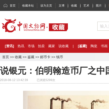
首页
收藏本站
设为主页
文博
|
收藏
|
艺术
|
图片
|
[资讯]
热讯
市场
拍卖
藏家
说收藏
|
[鉴藏]
陶瓷
书画
首页
>>
收藏
>>
鉴藏
>>
邮币卡
>>
钱币
说银元：伯明翰造币厂之中
2018-08-12 13:42:39 已浏览
5299
次