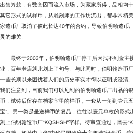
出售筹款，有数套因而流入市场，为藏家所得，品相均
其它形式的试样币，从雕刻师的工作坊流出，都非常精美
家造币厂取消了彼此长达40年的合约，导致伯明翰造币
灵的难关。
最终于2003年，伯明翰造币厂停工后因找不到金主接
业，百年老店就此划上了句号。与此同时，伯明翰造币
一些长期以来困扰着人们的历史事实才得以证明或澄清
我们注意到，目前我们可以见到的伯明翰造币厂出品的
币，试铸后留存在档案室里的样币，一套从一角到壹元五
宝”。另一类是呈送样币的复品，往往以壹元单枚的形式
刻上伯明翰造币厂“KQSHSH”字样。待审查通过，磨去“