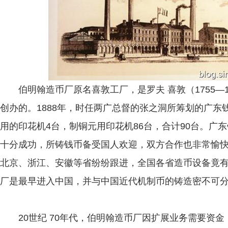
伯明翰造币厂原名喜敦工厂，是罗夫 喜敦（1755—18
创办的。1888年，时任两广总督的张之洞所筹划的广
用的印花机4台，制铜元用印花机86台，合计90台。广
十分成功，所铸钱币备受国人欢迎，双方合作也非常愉
北京、浙江、安徽等省纷纷跟进，全国各省造币设备竟
厂是最早进入中国，并与中国近代机制币的铸造密不可
20世纪 70年代，伯明翰造币厂因扩展业务需要资金