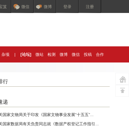
宝笈
微信
微博
登录
注册
杂项
|
[论坛]
微站
检测
微博
微信
投稿
合作
排行
速递
关国家文物局关于印发《国家文物事业发展“十五五”...
关国家数据局有关负责同志就《数据产权登记工作指引...