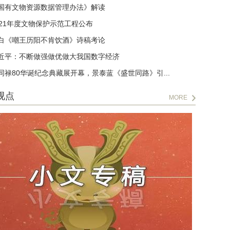
国有文物资源数据管理办法》解读
021年度文物保护示范工程公布
白《嘲王历阳不肯饮酒》诗稿考论
近平：不断做强做优做大我国数字经济
同禄80华诞纪念典藏展开幕，景泰蓝《盛世同路》引...
视点
MORE