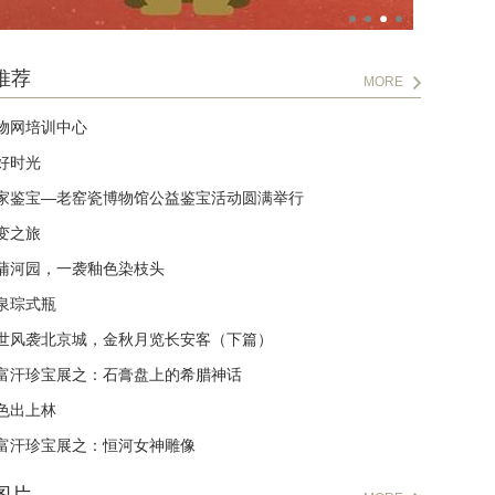
推荐
MORE
物网培训中心
好时光
家鉴宝—老窑瓷博物馆公益鉴宝活动圆满举行
变之旅
蒲河园，一袭釉色染枝头
泉琮式瓶
世风袭北京城，金秋月览长安客（下篇）
富汗珍宝展之：石膏盘上的希腊神话
色出上林
富汗珍宝展之：恒河女神雕像