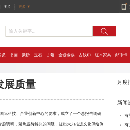
|
图片
|
更多
陶瓷
书画
紫砂
玉石
古籍
金银铜锡
古钱币
红木家具
邮币卡
发展质量
月度
新闻
国际科技、产业创新中心的要求，成立了一个总报告调研
有
”专题调研，聚焦亟待解决的问题，提出大力推进文化供给侧
有