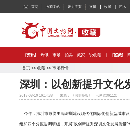
首页
收藏本站
设为主页
文博
|
收藏
|
艺术
[资讯]
热讯
市场
拍卖
藏家
说收藏
|
[鉴藏]
首页
>>
收藏
>>
市场行情
深圳：以创新提升文化
2018-08-10 16:14:38 来源： 《深圳晚报》 已浏览
3611
次
今年，深圳市政协围绕深圳建设现代化国际化创新型城市及
组和四个分报告调研组，开展“以创新提升深圳文化发展质量