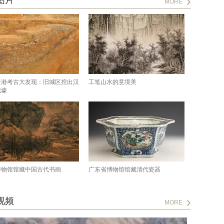
图片
MORE
贵港考古大发现：旧城区挖出汉
工笔山水的意境美
城壕
博物馆馆藏中国古代书画
广东省博物馆馆藏清代瓷器
视频
MORE