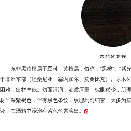
东非黑黄檀属于豆科、黄檀属，俗称：“黑檀”、“紫光檀
于非洲东部（坦桑尼亚、塞内加尔、莫桑比克）。原木
困难，出材率低。切面滑润，油质厚重。棕眼稀少，肌
材呈深紫褐色，伴有黑色条纹，纹理均匀细密，大多为
迹，在酒精中浸泡有紫色色素溶出。