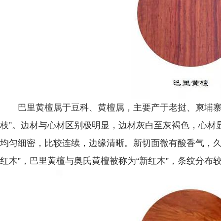
巴里黄檀属于豆科、黄檀属，主要产于老挝、柬埔寨，俗
枝”。边材与心材区别极明显，边材灰白至灰褐色，心材
均匀细密，比较连续，边缘清晰。新切面微有酸香气，久
红木”，巴里黄檀与奥氏黄檀被称为“新红木”，条纹分布