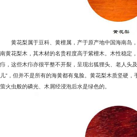
黄花梨属于豆科、黄檀属，产于原产地中国海南岛，
南黄花梨木，其木材的名贵程度高于紫檀木。木性稳定
疖，这些木疖亦很平整不开裂，呈现出狐狸头、老人头及
儿”，但并不是所有的海黄都有鬼脸。黄花梨木质坚硬，
萤火虫般的磷光、木屑经浸泡后水是绿色的。