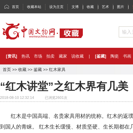
首页
收藏本站
设为主页
文博
|
收藏
|
艺术
|
图片
|
[资讯]
热讯
市场
拍卖
藏家
说收藏
|
[鉴藏]
陶瓷
书画
首页
>>
收藏
>>
鉴藏
>>
红木家具
“红木讲堂”之红木界有几美
2018-08-10 12:32:14 已浏览
2601
次
红木是中国高端、名贵家具用材的统称。红木的返璞
到国人的青睐。 红木生长缓慢、材质坚硬、生长期都在