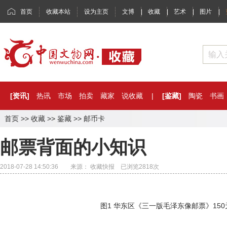
首页
收藏本站
设为主页
文博
|
收藏
|
艺术
|
图片
|
[资讯]
热讯
市场
拍卖
藏家
说收藏
|
[鉴藏]
陶瓷
书画
首页
>>
收藏
>>
鉴藏
>>
邮币卡
邮票背面的小知识
2018-07-28 14:50:36 来源： 收藏快报 已浏览
2818
次
图1 华东区《三一版毛泽东像邮票》15