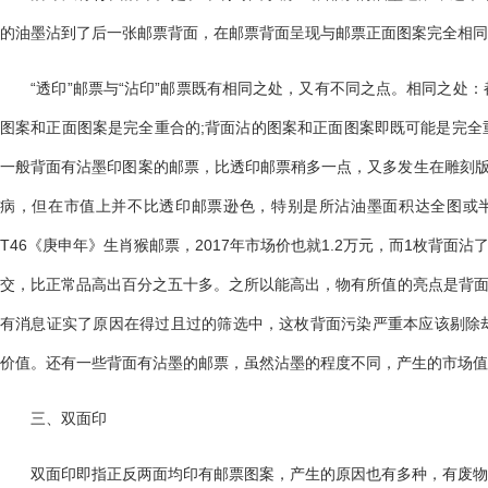
的油墨沾到了后一张邮票背面，在邮票背面呈现与邮票正面图案完全相同
“透印”邮票与“沾印”邮票既有相同之处，又有不同之点。相同之处：
图案和正面图案是完全重合的;背面沾的图案和正面图案即既可能是完全
一般背面有沾墨印图案的邮票，比透印邮票稍多一点，又多发生在雕刻版
病，但在市值上并不比透印邮票逊色，特别是所沾油墨面积达全图或
T46《庚申年》生肖猴邮票，2017年市场价也就1.2万元，而1枚背面沾
交，比正常品高出百分之五十多。之所以能高出，物有所值的亮点是背面
有消息证实了原因在得过且过的筛选中，这枚背面污染严重本应该剔除
价值。还有一些背面有沾墨的邮票，虽然沾墨的程度不同，产生的市场值
三、双面印
双面印即指正反两面均印有邮票图案，产生的原因也有多种，有废物利用