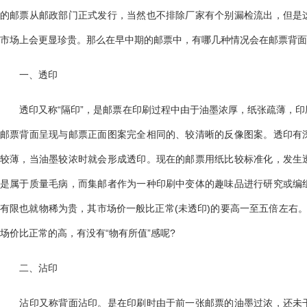
的邮票从邮政部门正式发行，当然也不排除厂家有个别漏检流出，但是
市场上会更显珍贵。那么在早中期的邮票中，有哪几种情况会在邮票背面
一、透印
透印又称“隔印”，是邮票在印刷过程中由于油墨浓厚，纸张疏薄，印
邮票背面呈现与邮票正面图案完全相同的、较清晰的反像图案。透印有
较薄，当油墨较浓时就会形成透印。现在的邮票用纸比较标准化，发生
是属于质量毛病，而集邮者作为一种印刷中变体的趣味品进行研究或编
有限也就物稀为贵，其市场价一般比正常(未透印)的要高一至五倍左右
场价比正常的高，有没有“物有所值”感呢?
二、沾印
沾印又称背面沾印。是在印刷时由于前一张邮票的油墨过浓，还未干