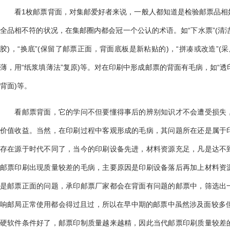
看1枚邮票背面，对集邮爱好者来说，一般人都知道是检验邮票品相
全品相不符的状况，在集邮圈内都会冠一个公认的术语。如“下水票”(清洁
胶)，“换底”(保留了邮票正面，背面底板是新粘贴的)，“拼凑或改造”(
薄，用“纸浆填薄法”复原)等。对在印刷中形成邮票的背面有毛病，如“透印
背面)等。
看邮票背面，它的学问不但要懂得事后的辨别知识才不会遭受损失，
价值收益。当然，在印刷过程中客观形成的毛病，其问题所在还是属于
存在源于时代不同了，当今的印刷设备先进，材料资源充足，凡是达不
邮票印刷出现质量较差的毛病，主要原因是印刷设备落后再加上材料资
是邮票正面的问题，承印邮票厂家都会在背面有问题的邮票中，筛选出
响邮局正常使用都会得过且过，所以在早中期的邮票中虽然涉及面较多但
硬软件条件好了，邮票印制质量越来越精，因此当代邮票印刷质量较差