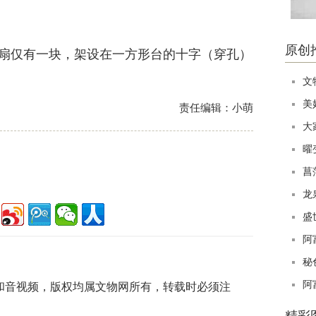
原创
仅有一块，架设在一方形台的十字（穿孔）
文
美
责任编辑：小萌
大
曜
菖
龙
盛
阿
秘
阿
片和音视频，版权均属文物网所有，转载时必须注