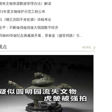
国有文物资源数据管理办法》解读
021年度文物保护示范工程公布
白《嘲王历阳不肯饮酒》诗稿考论
近平：不断做强做优做大我国数字经济
同禄80华诞纪念典藏展开幕，景泰蓝《盛世同路》引...
视点
MORE