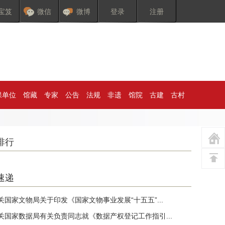
宝笈
微信
微博
登录
注册
保单位
馆藏
专家
公告
法规
非遗
馆院
古建
古村
排行
速递
关国家文物局关于印发《国家文物事业发展“十五五”...
关国家数据局有关负责同志就《数据产权登记工作指引...