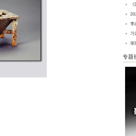
《
2
李
习
张
专题