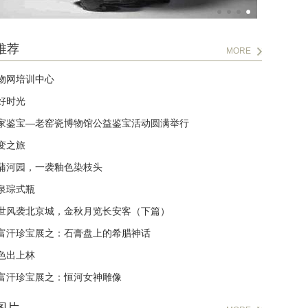
推荐
MORE
物网培训中心
好时光
家鉴宝—老窑瓷博物馆公益鉴宝活动圆满举行
变之旅
蒲河园，一袭釉色染枝头
泉琮式瓶
世风袭北京城，金秋月览长安客（下篇）
富汗珍宝展之：石膏盘上的希腊神话
色出上林
富汗珍宝展之：恒河女神雕像