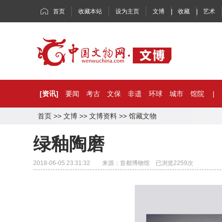
首页
收藏本站
设为主页
文博
|
收藏
|
艺术
[资讯]
要闻
考古
文保
非遗
环球
城市
馆院
|
首页
>>
文博
>>
文博资料
>>
馆藏文物
绿釉陶磨
2018-06-05 23:31:32 来源：首都博物馆 已浏览
2259
次