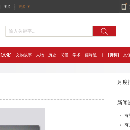
|
图片
|
更多
[文化]
文物故事
人物
历史
民俗
学术
儒释道
|
[资料]
文
月度
新闻
有
有