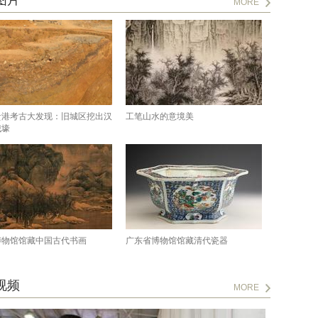
图片
MORE
贵港考古大发现：旧城区挖出汉
工笔山水的意境美
城壕
博物馆馆藏中国古代书画
广东省博物馆馆藏清代瓷器
视频
MORE