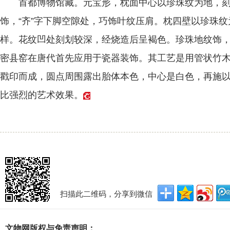
首都博物馆藏。元宝形，枕面中心以珍珠纹为地，刻“
饰，“齐”字下脚空隙处，巧饰叶纹压肩。枕四壁以珍珠纹
样。花纹凹处刻划较深，经烧造后呈褐色。珍珠地纹饰
密县窑在唐代首先应用于瓷器装饰。其工艺是用管状竹
戳印而成，圆点周围露出胎体本色，中心是白色，再施
比强烈的艺术效果。
扫描此二维码，分享到微信
文物网版权与免责声明：