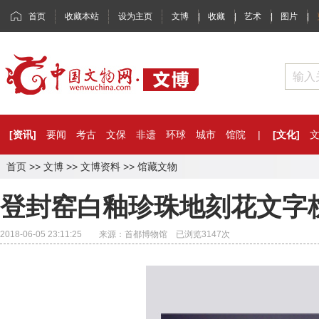
首页
收藏本站
设为主页
文博
|
收藏
|
艺术
|
图片
|
[资讯]
要闻
考古
文保
非遗
环球
城市
馆院
|
[文化]
首页
>>
文博
>>
文博资料
>>
馆藏文物
登封窑白釉珍珠地刻花文字
2018-06-05 23:11:25 来源：首都博物馆 已浏览
3147
次