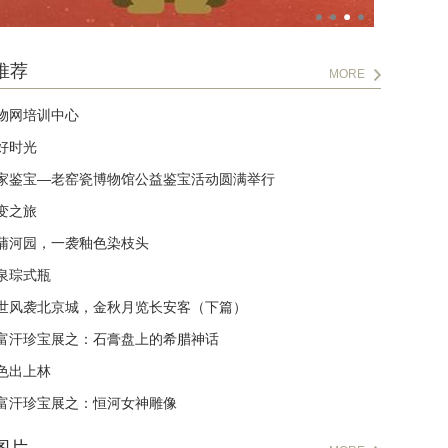
推荐
MORE
物网培训中心
好时光
家鉴宝—老窑瓷博物馆公益鉴宝活动圆满举行
变之旅
蒲河园，一袭釉色染枝头
泉琮式瓶
世风袭北京城，金秋月览长安客（下篇）
富汗珍宝展之：石膏盘上的希腊神话
色出上林
富汗珍宝展之：恒河女神雕像