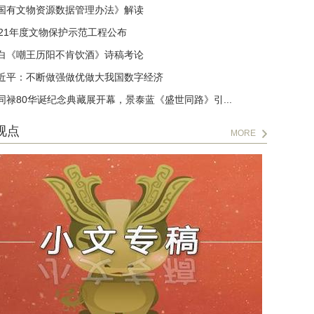
国有文物资源数据管理办法》解读
021年度文物保护示范工程公布
白《嘲王历阳不肯饮酒》诗稿考论
近平：不断做强做优做大我国数字经济
同禄80华诞纪念典藏展开幕，景泰蓝《盛世同路》引...
视点
MORE