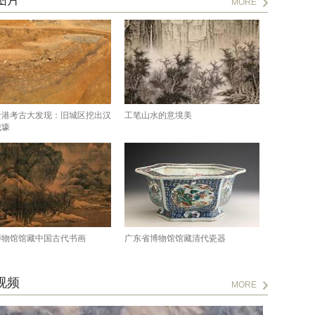
图片
MORE
贵港考古大发现：旧城区挖出汉
工笔山水的意境美
城壕
博物馆馆藏中国古代书画
广东省博物馆馆藏清代瓷器
视频
MORE