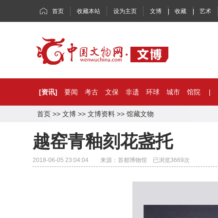
首页
收藏本站
设为主页
文博
|
收藏
|
艺术
[资讯]
要闻
考古
文保
非遗
环球
城市
馆院
|
首页
>>
文博
>>
文博资料
>>
馆藏文物
越窑青釉刻花盏托
2018-06-05 23:04:04 来源：首都博物馆 已浏览
3669
次