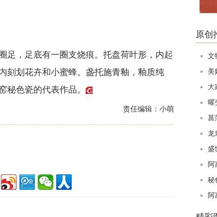
原创
足，足底有一圈支烧痕。托盘荷叶形，内起
文
内刻划花卉和小蜜蜂。盏托施青釉，釉质纯
美
大
窑秘色瓷的代表作品。
曜
责任编辑：小萌
菖
龙
盛
阿
秘
阿