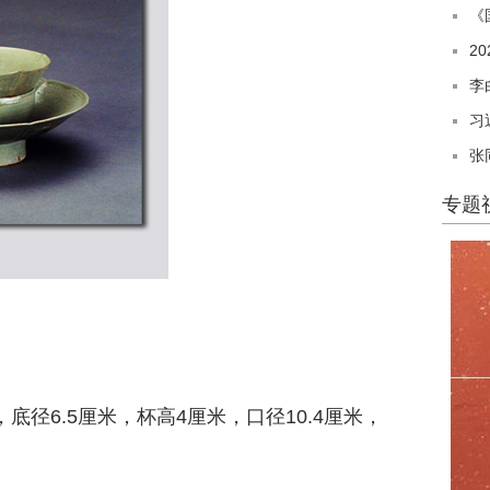
《
2
李
习
张
专题
底径6.5厘米，杯高4厘米，口径10.4厘米，