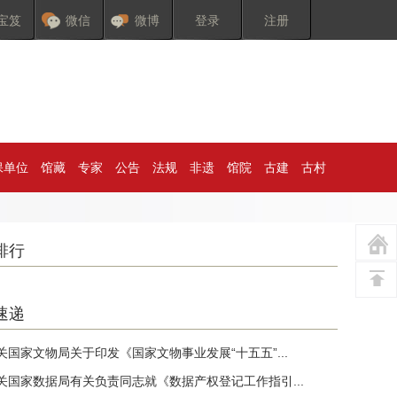
宝笈
微信
微博
登录
注册
保单位
馆藏
专家
公告
法规
非遗
馆院
古建
古村
排行
速递
关国家文物局关于印发《国家文物事业发展“十五五”...
关国家数据局有关负责同志就《数据产权登记工作指引...