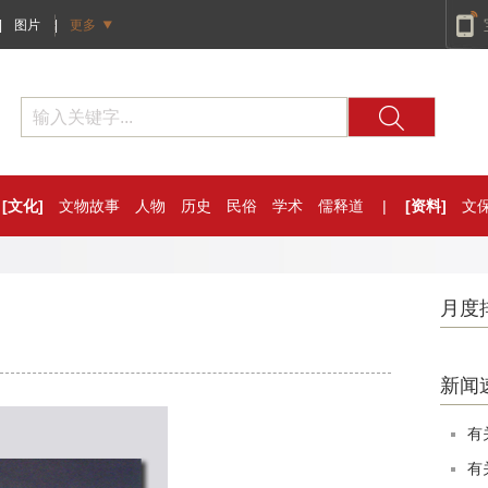
|
图片
|
更多
[文化]
文物故事
人物
历史
民俗
学术
儒释道
|
[资料]
文
月度
新闻
有
有