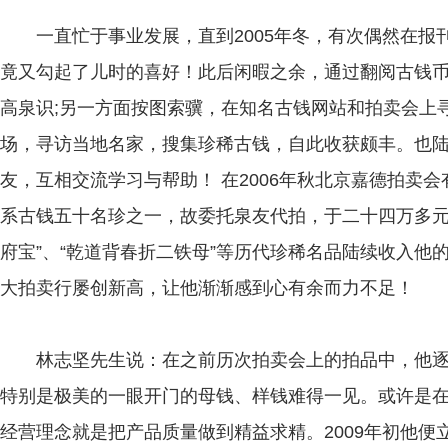
一直忙于事业发展，直到2005年冬，有次偶然在报
竟又勾起了儿时的喜好！此后闲暇之余，通过翻阅古钱
高泉识;另一方面按图索骥，在知名古钱网站和拍卖会上
场，寻访当地名家，搜集珍稀古钱，自此收获颇丰。也
友，互相交流学习与帮助！ 在2006年秋北京嘉德拍卖会
系古钱五十名珍之一，故委托泉友代拍，于二十四万多元
府宝”、“乾道背春折二铁母”等历代珍稀名品陆续收入他
大拍卖行屡创新高，让他渐渐感到心有余而力不足！
林志坚先生说：在之前历次拍卖会上的拍品中，他逐
特别是极美的一眼开门的母钱、样钱难得一见。或许是
经营理念就是把产品质量做到精益求精。2009年初他便