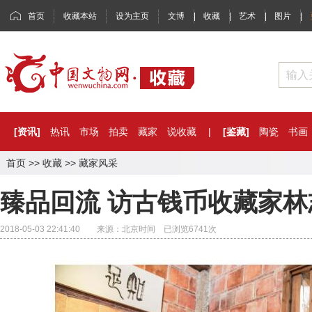
首页
收藏本站
设为主页
文博
|
收藏
|
艺术
|
图片
|
[资讯]
热讯
市场
拍卖
藏家
说收藏
|
[鉴藏]
陶瓷
书画
首页
>>
收藏
>>
藏家风采
臻品回流 访古钱币收藏家林
2018-05-03 22:41:40 来源：北京时间 已浏览
6741
次