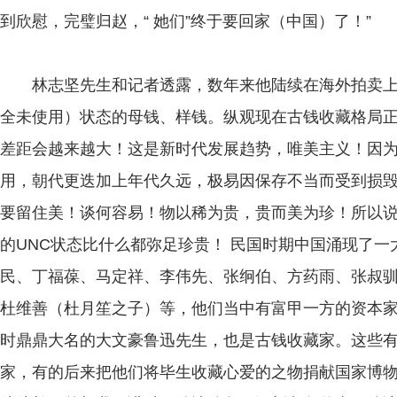
到欣慰，完璧归赵，“ 她们”终于要回家（中国）了！”
林志坚先生和记者透露，数年来他陆续在海外拍卖上和
全未使用）状态的母钱、样钱。纵观现在古钱收藏格局
差距会越来越大！这是新时代发展趋势，唯美主义！因
用，朝代更迭加上年代久远，极易因保存不当而受到损
要留住美！谈何容易！物以稀为贵，贵而美为珍！所以
的UNC状态比什么都弥足珍贵！ 民国时期中国涌现了
民、丁福葆、马定祥、李伟先、张䌹伯、方药雨、张叔
杜维善（杜月笙之子）等，他们当中有富甲一方的资本
时鼎鼎大名的大文豪鲁迅先生，也是古钱收藏家。这些
家，有的后来把他们将毕生收藏心爱的之物捐献国家博