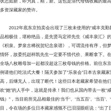
状态如新，即为真，精，新。这也是清代母钱收藏的最
多资深藏家的赞许。
2012年底东京拍卖会出现了三枚未使用的“咸丰克勤郡王
品相极佳，堪称绝品，是先贤马定祥先生《咸丰泉汇》
《积泉。梦泉古稀祝贺纪念泉谱》，可谓流传有序，但
情怀，故委托赵梓凯先生一定要不惜代价、果断拿下。
全场八枚雕母加一起都没超这三枚母钱的价格。前往东
例请他们吃法式大餐！隔天参加了”乐泉会”日本古泉藏
高，后继无人，出现了断代！这些日本老藏家希望在他
欢“她”的人手中，这就是传承！我们也从国内带去一枚“
钱）”，当目前所见品相最佳的‘当千’、‘当五百’、‘当百’
目，令在场的多位日本藏家感慨不已泪湿眼眶说：“出了