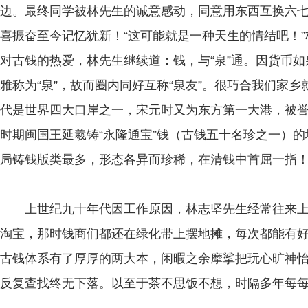
边。最终同学被林先生的诚意感动，同意用东西互换六
喜振奋至今记忆犹新！“这可能就是一种天生的情结吧！
对古钱的热爱，林先生继续道：钱，与“泉”通。因货币
雅称为“泉”，故而圈内同好互称“泉友”。很巧合我们家乡就
代是世界四大口岸之一，宋元时又为东方第一大港，被
时期闽国王延羲铸“永隆通宝”钱（古钱五十名珍之一）
局铸钱版类最多，形态各异而珍稀，在清钱中首屈一指
上世纪九十年代因工作原因，林志坚先生经常往来上
淘宝，那时钱商们都还在绿化带上摆地摊，每次都能有
古钱体系有了厚厚的两大本，闲暇之余摩挲把玩心旷神
反复查找终无下落。以至于茶不思饭不想，时隔多年每