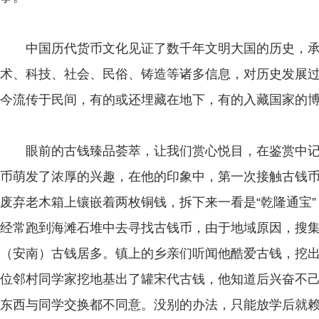
中国历代货币文化见证了数千年文明大国的历史，承
术、科技、社会、民俗、铸造等诸多信息，对历史发展
今流传于民间，有的或还埋藏在地下，有的入藏国家的
眼前的古钱臻品荟萃，让我们赏心悦目，在鉴赏中记
币萌发了浓厚的兴趣，在他的印象中，第一次接触古钱
废弃老木箱上镶嵌着两枚铜钱，拆下来一看是“乾隆通宝
经常跑到海滩石堆中去寻找古钱币，由于地域原因，搜
（安南）古钱居多。镇上的乡亲们听闻他酷爱古钱，挖
位邻村同学家挖地基出了罐宋代古钱，他知道后兴奋不
东西与同学交换都不同意。没别的办法，只能放学后就