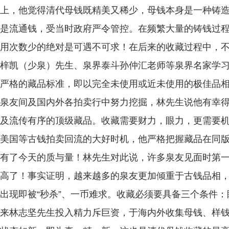
上，他觉得清代母钱既精美又稀少，母钱本身是一种铸
是流通钱，受当时政府严令管控。在频繁大量的铸钱过
用次数少的绝对是可遇不可求！在后来的收藏过程中，
梓凯（少泉）先生、泉界泰斗孙仲汇老师等泉界名家学
严格的藏品标准，即以完全未使用或近未使用的极佳品
泉友间及国内外各拍卖行中努力挖掘，林先生说他有幸
及流传有序的顶级藏品。收藏需要财力，眼力，更需要
美国等古钱拍卖回流的大好时机，他严格把握藏品在同
有了今天的质与量！林先生对此说，许多泉友见面时第
高了！事实证明，越来越多的泉友更加倾重于古钱品相
出现即被“秒杀”、一币难求。收藏必须要具备三个条件
来林志坚先生投入精力斥巨资，于海内外收集母钱、样