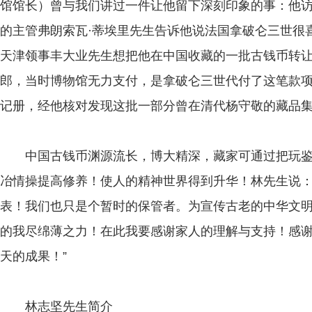
馆馆长）曾与我们讲过一件让他留下深刻印象的事：他
的主管弗朗索瓦·蒂埃里先生告诉他说法国拿破仑三世很喜
天津领事丰大业先生想把他在中国收藏的一批古钱币转让给
郎，当时博物馆无力支付，是拿破仑三世代付了这笔款
记册，经他核对发现这批一部分曾在清代杨守敬的藏品
中国古钱币渊源流长，博大精深，藏家可通过把玩鉴赏
冶情操提高修养！使人的精神世界得到升华！林先生说：
表！我们也只是个暂时的保管者。为宣传古老的中华文
的我尽绵薄之力！在此我要感谢家人的理解与支持！感
天的成果！”
林志坚先生简介