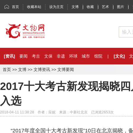
首页
收藏本站
设为主页
文博
|
收藏
|
艺术
|
图片
|
[资讯]
要闻
考古
文保
非遗
环球
城市
馆院
|
[文化]
首页
>>
文博
>>
文博资讯
>>
文博要闻
2017十大考古新发现揭晓
入选
2018-04-11 11:38:28 作者：应妮 来源：中新社北京 已浏览
2653
次
“2017年度全国十大考古新发现”10日在北京揭晓，