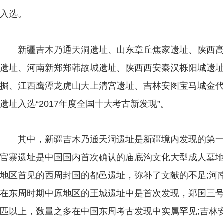
入选。
新疆吉木乃通天洞遗址、山东章丘焦家遗址、陕西高
遗址、河南新郑郑韩故城遗址、陕西西安秦汉栎阳城遗
掘、江西鹰潭龙虎山大上清宫遗址、吉林安图宝马城金
遗址入选“2017年度全国十大考古新发现”。
其中，新疆吉木乃通天洞遗址是新疆境内发现的第一个
官寨遗址是中国国内首次确认的庙底沟文化大型成人墓地
地区首见的西周封国的都邑遗址，弥补了文献的不足;河
在东周时期中原地区的王城遗址中是首次发现，郑国三号车
匹以上，数量之多在中国东周考古发现中实属罕见;吉林