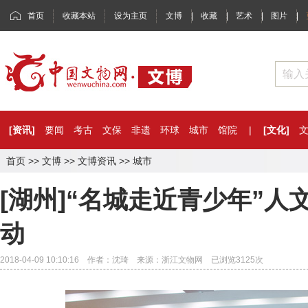
首页
收藏本站
设为主页
文博
|
收藏
|
艺术
|
图片
|
[资讯]
要闻
考古
文保
非遗
环球
城市
馆院
|
[文化]
首页
>>
文博
>>
文博资讯
>>
城市
[湖州]“名城走近青少年”
动
2018-04-09 10:10:16 作者：沈琦 来源：浙江文物网 已浏览
3125
次