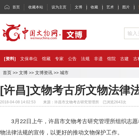
首页
收藏本站
设为主页
文博
|
收藏
|
艺术
|
图片
|
[资料]
文保单位
馆藏
专家
公告
法规
非遗
馆院
古建
古
首页
>>
文博
>>
文博资讯
>>
城市
[许昌]文物考古所文物法律
2018-04-08 14:02:53 来源：许昌市文物考古研究管理所 已浏览
2643
次
3月22日上午，许昌市文物考古研究管理所组织志愿
物法律法规的宣传，以更好的推动文物保护工作。