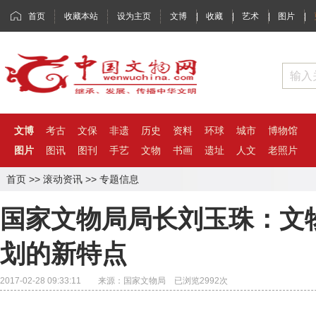
首页
收藏本站
设为主页
文博
|
收藏
|
艺术
|
图片
|
文博
考古
文保
非遗
历史
资料
环球
城市
博物馆
图片
图讯
图刊
手艺
文物
书画
遗址
人文
老照片
首页
>>
滚动资讯
>>
专题信息
国家文物局局长刘玉珠：文物
划的新特点
2017-02-28 09:33:11 来源：国家文物局 已浏览
2992
次