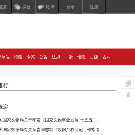
宝笈
微信
微博
登录
注册
保单位
馆藏
专家
公告
法规
非遗
馆院
古建
古村
排行
速递
关国家文物局关于印发《国家文物事业发展“十五五”...
关国家数据局有关负责同志就《数据产权登记工作指引...