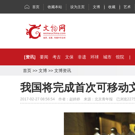
首页
收藏本站
设为主页
文博
|
收藏
|
艺术
[资讯]
要闻
考古
文保
非遗
环球
城市
馆院
|
首页
>>
文博
>>
文博资讯
我国将完成首次可移动
2017-02-27 08:56:54 作者：赵婷婷 来源：北京青年报 已浏览
227