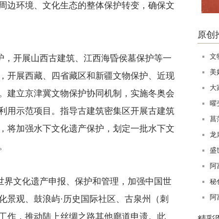
周边环境、文化生态的整体保护转变，确保文
原创
文
护，开展山西古建筑、江西海昏侯墓保护等一
美
，开展西藏、四省藏区和新疆文物保护、近现
大
。建立京津冀文物保护协同机制，实施冬奥会
曜
利用示范项目。指导古建筑密集区开展古建筑
菖
，将加强水下文化遗产保护，划定一批水下文
龙
。
盛
阿
世界文化遗产申报、保护和管理，加强中国世
秘
阿
化景观、鼓浪屿·历史国际社区、古泉州（刺
工作，推动陆上丝绸之路其他廊道申遗。此