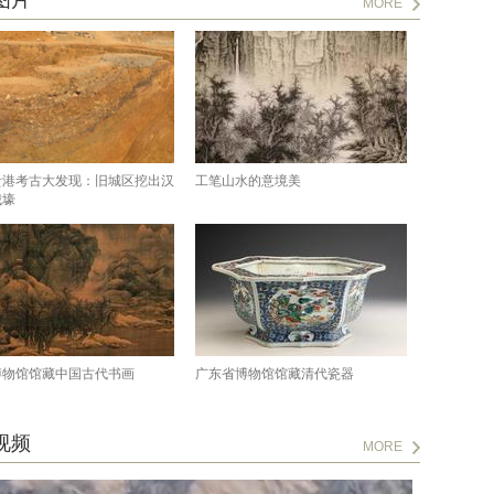
图片
MORE
贵港考古大发现：旧城区挖出汉
工笔山水的意境美
城壕
博物馆馆藏中国古代书画
广东省博物馆馆藏清代瓷器
视频
MORE