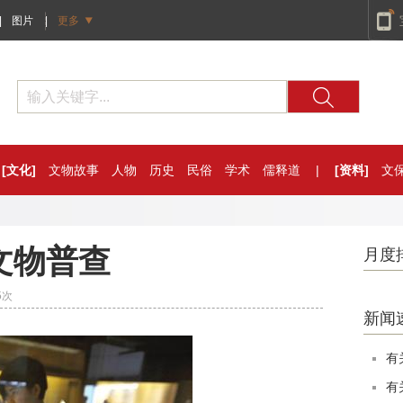
|
图片
|
更多
[文化]
文物故事
人物
历史
民俗
学术
儒释道
|
[资料]
文
文物普查
月度
5
次
新闻
有
有