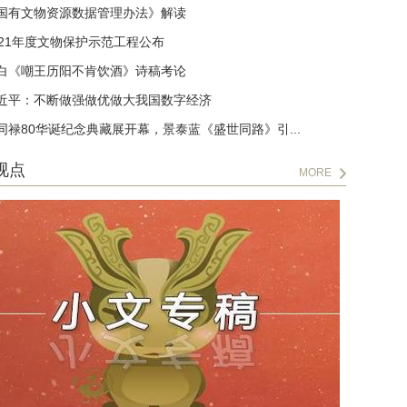
国有文物资源数据管理办法》解读
021年度文物保护示范工程公布
白《嘲王历阳不肯饮酒》诗稿考论
近平：不断做强做优做大我国数字经济
同禄80华诞纪念典藏展开幕，景泰蓝《盛世同路》引...
视点
MORE