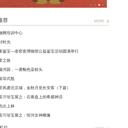
推荐
MORE
物网培训中心
好时光
家鉴宝—老窑瓷博物馆公益鉴宝活动圆满举行
变之旅
蒲河园，一袭釉色染枝头
泉琮式瓶
世风袭北京城，金秋月览长安客（下篇）
富汗珍宝展之：石膏盘上的希腊神话
色出上林
富汗珍宝展之：恒河女神雕像