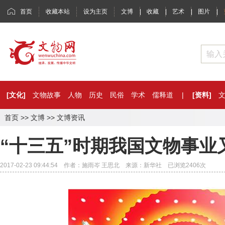
首页
收藏本站
设为主页
文博
|
收藏
|
艺术
|
图片
|
[文化]
文物故事
人物
历史
民俗
学术
儒释道
|
[资料]
首页
>>
文博
>>
文博资讯
“十三五”时期我国文物事业
2017-02-23 09:44:54 作者：施雨岑 王思北 来源：新华社 已浏览
2406
次