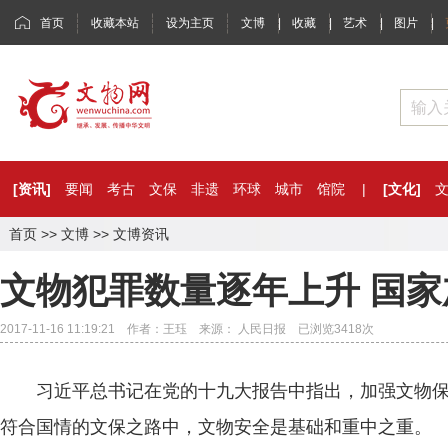
首页
收藏本站
设为主页
文博
|
收藏
|
艺术
|
图片
|
[资讯]
要闻
考古
文保
非遗
环球
城市
馆院
|
[文化]
首页
>>
文博
>>
文博资讯
文物犯罪数量逐年上升 国
2017-11-16 11:19:21 作者：王珏 来源： 人民日报 已浏览
3418
次
习近平总书记在党的十九大报告中指出，加强文物保
符合国情的文保之路中，文物安全是基础和重中之重。