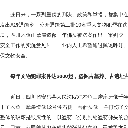
连日来，一系列重磅的判决、政策和举措，都集中在文
发出A级通缉令，公开通缉第二批10名重大文物犯罪在
决，四川木鱼山摩崖造像千年佛头被盗案作出一审判决
安全工作的实施意见》……业内人士希望通过舆论呼吁
保文物安全。
每年文物犯罪案件达2000起，盗掘古墓葬、古遗址
近日，四川省安岳县人民法院对木鱼山摩崖造像千年
下了木鱼山摩崖造像12号龛右侧一菩萨头像，并打伤了
整体的破坏是毁灭性的，以盗窃罪分别判处盗窃佛头的曾
元。目前，伙同曾某盗窃佛头的张某仍在逃，已被警方