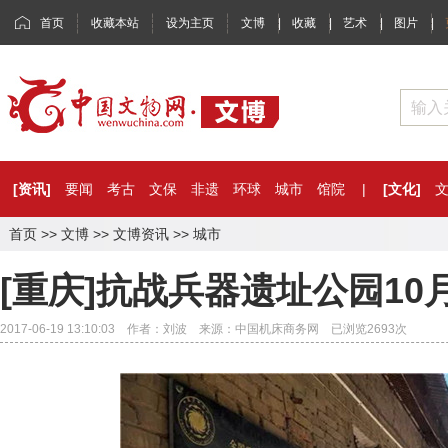
首页
收藏本站
设为主页
文博
|
收藏
|
艺术
|
图片
|
[资讯]
要闻
考古
文保
非遗
环球
城市
馆院
|
[文化]
首页
>>
文博
>>
文博资讯
>>
城市
[重庆]抗战兵器遗址公园10
2017-06-19 13:10:03 作者：刘波 来源：中国机床商务网 已浏览
2693
次