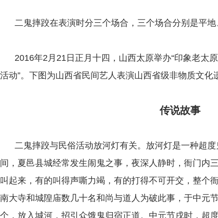
二鬼摔跤在表演时分三个场合，三个场合分别是平地
2016年2月21日正月十四，山西太原举办“印象老太
活动”。下图为山西省民间艺人表演山西省级非物质文化遗
传说故事
二鬼摔跤与民俗活动放河灯有关。放河灯是一种超度
间，夏邑县城经常发生闹鬼之事，夜深人静时，衙门内
叫起来，有的叫得声嘶力竭，有的打得不可开交，整个
南大寺和城隍庙数几十名和尚与道人为破此事，于中元
个，放入城河，招引众饿鬼归宿正道。中元节戌时，超度