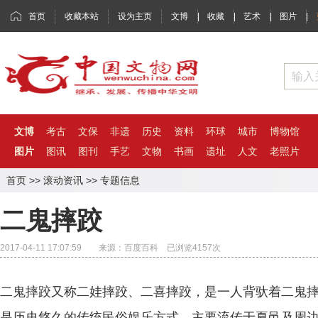
首页
收藏本站
设为主页
文博
|
收藏
|
艺术
|
图片
|
文博
考古
文保
非遗
历史
资料
环球
城市
博物馆
图片
图讯
图刊
手艺
文物
书画
遗址
人文
老照片
首页
>>
滚动资讯
>>
专题信息
二鬼摔跤
2017-04-11 17:07:59 来源：百度百科 已浏览
4157
次
二鬼摔跤又称二娃摔跤、二喜摔跤，是一人背驮着二鬼
是历史悠久的传统民俗娱乐方式。主要流传于夏邑及周