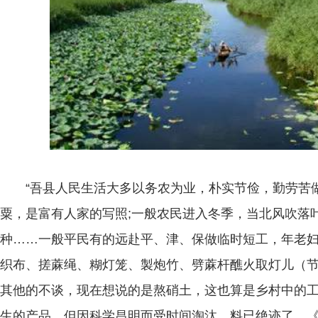
“吾县人民生活大多以务农为业，朴实节俭，勤劳苦做
粟，是富有人家的写照;一般农民进入冬季，当北风吹落
种……一般平民有的远赴平、津、保做临时短工，年老
织布、搓蔴绳、糊灯笼、製炮竹、劈蔴杆醮火取灯儿（节
其他的不谈，现在想说的是熬硝土，这也算是乡村中的
生的产品，但因科学昌明而受时间淘汰，料已绝迹了。