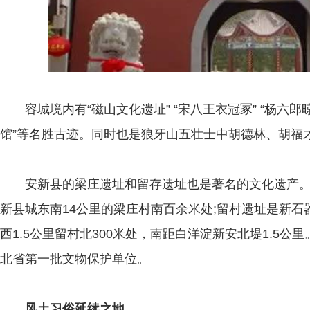
容城境内有“磁山文化遗址” “宋八王衣冠冢” “杨六郎晾马
馆”等名胜古迹。同时也是狼牙山五壮士中胡德林、胡福
安新县的梁庄遗址和留存遗址也是著名的文化遗产。
新县城东南14公里的梁庄村南百余米处;留村遗址是新
西1.5公里留村北300米处，南距白洋淀新安北堤1.5公
北省第一批文物保护单位。
风土习俗延续之地