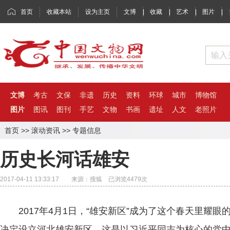
首页
收藏本站
设为主页
文博
|
收藏
|
艺术
|
图片
|
文博
考古
文保
非遗
历史
资料
环球
城市
博物馆
图片
图讯
图刊
手艺
文物
书画
遗址
人文
老照片
首页
>>
滚动资讯
>>
专题信息
历史长河话雄安
2017-04-11 13:33:17 来源：搜狐 已浏览
4479
次
2017年4月1日，“雄安新区”成为了这个春天里耀眼
决定设立河北雄安新区，这是以习近平同志为核心的党