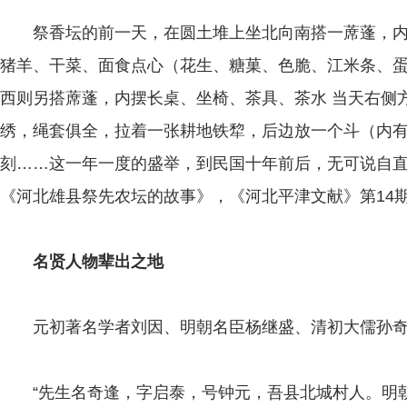
祭香坛的前一天，在圆土堆上坐北向南搭一蓆蓬，内
猪羊、干菜、面食点心（花生、糖菓、色脆、江米条、
西则另搭蓆蓬，内摆长桌、坐椅、茶具、茶水 当天右侧
绣，绳套俱全，拉着一张耕地铁犂，后边放一个斗（内
刻……这一年一度的盛举，到民国十年前后，无可说自
《河北雄县祭先农坛的故事》，《河北平津文献》第14
名贤人物辈出之地
元初著名学者刘因、明朝名臣杨继盛、清初大儒孙奇逢
“
先生名奇逢，字启泰，号钟元，吾县北城村人。明