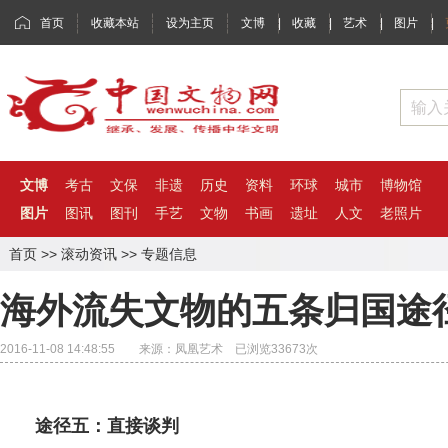
首页
收藏本站
设为主页
文博
|
收藏
|
艺术
|
图片
|
文博
考古
文保
非遗
历史
资料
环球
城市
博物馆
图片
图讯
图刊
手艺
文物
书画
遗址
人文
老照片
首页
>>
滚动资讯
>>
专题信息
海外流失文物的五条归国途
2016-11-08 14:48:55 来源：凤凰艺术 已浏览
33673
次
途径五：直接谈判