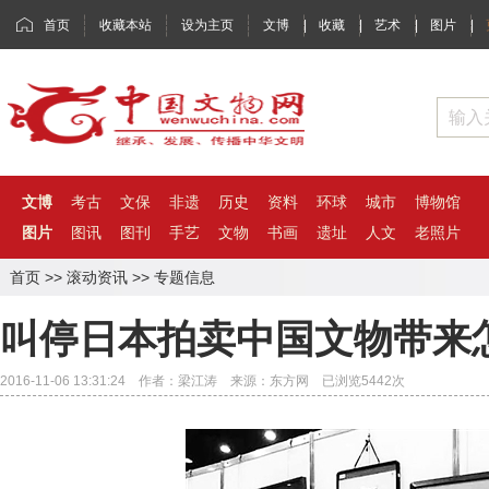
首页
收藏本站
设为主页
文博
|
收藏
|
艺术
|
图片
|
文博
考古
文保
非遗
历史
资料
环球
城市
博物馆
图片
图讯
图刊
手艺
文物
书画
遗址
人文
老照片
首页
>>
滚动资讯
>>
专题信息
叫停日本拍卖中国文物带来
2016-11-06 13:31:24 作者：梁江涛 来源：东方网 已浏览
5442
次