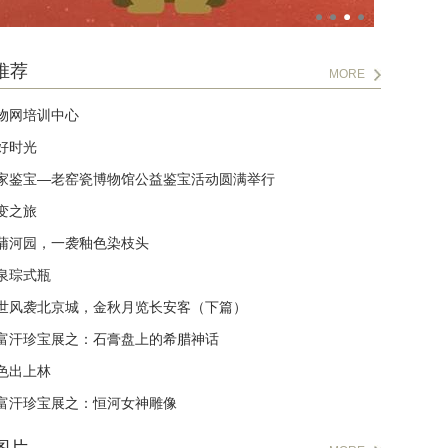
推荐
MORE
物网培训中心
好时光
家鉴宝—老窑瓷博物馆公益鉴宝活动圆满举行
变之旅
蒲河园，一袭釉色染枝头
泉琮式瓶
世风袭北京城，金秋月览长安客（下篇）
富汗珍宝展之：石膏盘上的希腊神话
色出上林
富汗珍宝展之：恒河女神雕像