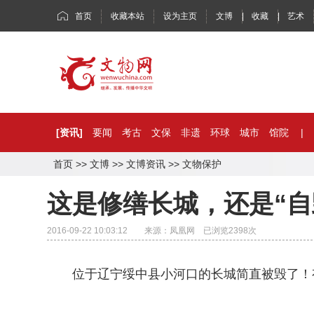
首页
收藏本站
设为主页
文博
|
收藏
|
艺术
[资讯]
要闻
考古
文保
非遗
环球
城市
馆院
|
首页
>>
文博
>>
文博资讯
>>
文物保护
这是修缮长城，还是“自
2016-09-22 10:03:12 来源：凤凰网 已浏览
2398
次
位于辽宁绥中县小河口的长城简直被毁了！有