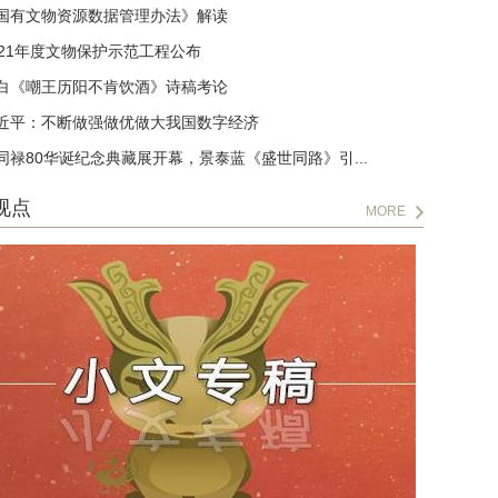
国有文物资源数据管理办法》解读
021年度文物保护示范工程公布
白《嘲王历阳不肯饮酒》诗稿考论
近平：不断做强做优做大我国数字经济
同禄80华诞纪念典藏展开幕，景泰蓝《盛世同路》引...
视点
MORE