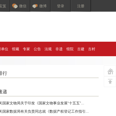
宝笈
微信
微博
登录
注册
保单位
馆藏
专家
公告
法规
非遗
馆院
古建
古村
排行
速递
关国家文物局关于印发《国家文物事业发展“十五五”...
关国家数据局有关负责同志就《数据产权登记工作指引...