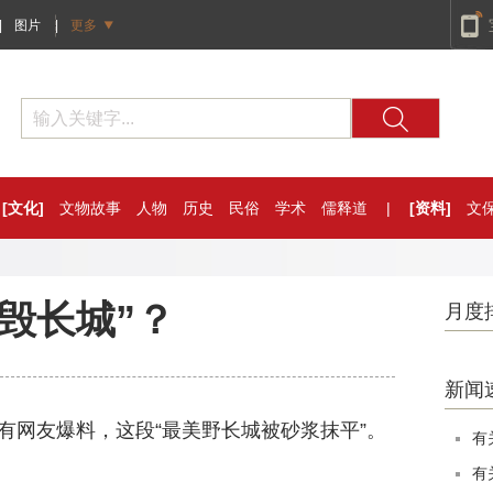
|
图片
|
更多
[文化]
文物故事
人物
历史
民俗
学术
儒释道
|
[资料]
文
毁长城”？
月度
新闻
网友爆料，这段“最美野长城被砂浆抹平”。
有
有