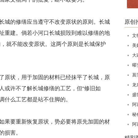
城的修缮应当遵守不改变原状的原则。长城
原创
址重建。倘若小河口长城损毁到难以修缮的地
文
的，就不能改变原状。这两个原则是长城保护
美
大
曜
菖
原状，用于加固的材料已经抹平了长城，原
龙
人或许不了解长城修缮的工艺，但“修旧如
盛
强调什么工艺都是站不住脚的。
阿
秘
果要重新恢复原状，势必要将原先加固的材
阿
的损害。