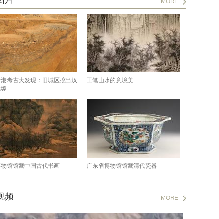
图片
MORE
贵港考古大发现：旧城区挖出汉
工笔山水的意境美
城壕
博物馆馆藏中国古代书画
广东省博物馆馆藏清代瓷器
视频
MORE