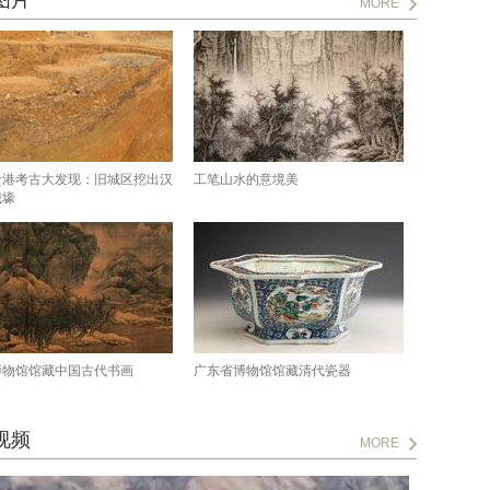
图片
MORE
贵港考古大发现：旧城区挖出汉
工笔山水的意境美
城壕
博物馆馆藏中国古代书画
广东省博物馆馆藏清代瓷器
视频
MORE