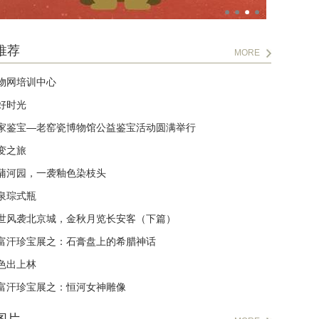
推荐
MORE
物网培训中心
好时光
家鉴宝—老窑瓷博物馆公益鉴宝活动圆满举行
变之旅
蒲河园，一袭釉色染枝头
泉琮式瓶
世风袭北京城，金秋月览长安客（下篇）
富汗珍宝展之：石膏盘上的希腊神话
色出上林
富汗珍宝展之：恒河女神雕像