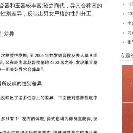
《
瓷器和玉器较丰富;较之商代，异穴合葬墓的
的性别差异，反映出男女严格的性别分工。
2
李
习
别差异
张
专题