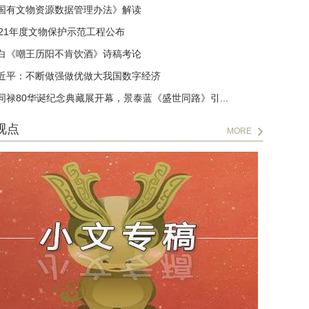
国有文物资源数据管理办法》解读
021年度文物保护示范工程公布
白《嘲王历阳不肯饮酒》诗稿考论
近平：不断做强做优做大我国数字经济
同禄80华诞纪念典藏展开幕，景泰蓝《盛世同路》引...
视点
MORE