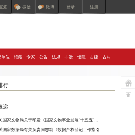
宝笈
微信
微博
登录
注册
保单位
馆藏
专家
公告
法规
非遗
馆院
古建
古村
排行
速递
关国家文物局关于印发《国家文物事业发展“十五五”...
关国家数据局有关负责同志就《数据产权登记工作指引...