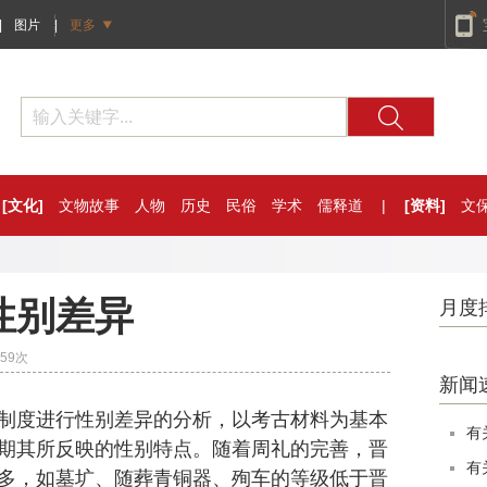
|
图片
|
更多
[文化]
文物故事
人物
历史
民俗
学术
儒释道
|
[资料]
文
性别差异
月度
59
次
新闻
度进行性别差异的分析，以考古材料为基本
有
期其所反映的性别特点。随着周礼的完善，晋
有
多，如墓圹、随葬青铜器、殉车的等级低于晋