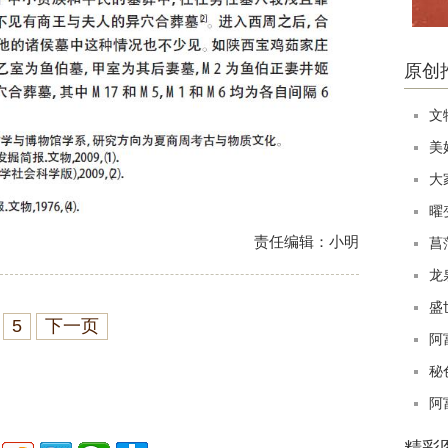
原创
文
美
大
曜
责任编辑：小明
菖
龙
盛
5
下一页
阿
秘
阿