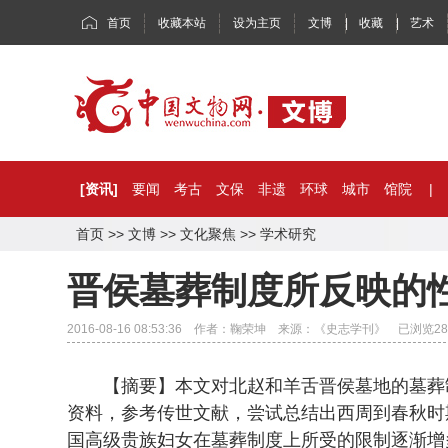
首页
收藏本站
设为主页
文博
|
收藏
|
艺术
[资讯]
要闻
考古
文保
非遗
环球
城市
馆院
|
首页
>>
文博
>>
文化聚焦
>>
学术研究
晋侯墓葬制度所反映的
2016-08-16 08:53:36 作者：鞠荣坤 来源：《史志学刊》 已浏览
28
【摘要】本文对北赵和羊舌晋侯墓地的墓葬制
资料，参考传世文献，尝试总结出西周到春秋时
国高级贵族妇女在墓葬制度上所受的限制逐渐增