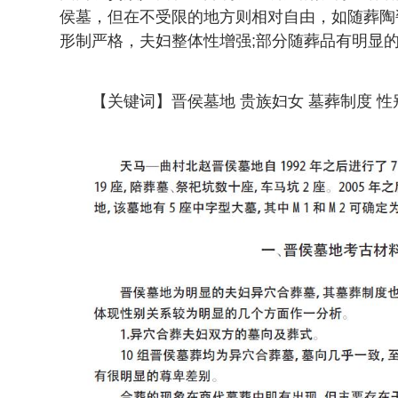
侯墓，但在不受限的地方则相对自由，如随葬陶
形制严格，夫妇整体性增强;部分随葬品有明显
【关键词】晋侯墓地 贵族妇女 墓葬制度 性