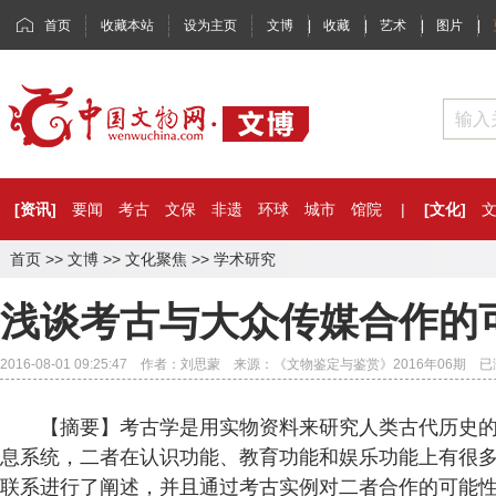
首页
收藏本站
设为主页
文博
|
收藏
|
艺术
|
图片
|
[资讯]
要闻
考古
文保
非遗
环球
城市
馆院
|
[文化]
首页
>>
文博
>>
文化聚焦
>>
学术研究
浅谈考古与大众传媒合作的
2016-08-01 09:25:47 作者：刘思蒙 来源：《文物鉴定与鉴赏》2016年06期 
【摘要】考古学是用实物资料来研究人类古代历史的
息系统，二者在认识功能、教育功能和娱乐功能上有很
联系进行了阐述，并且通过考古实例对二者合作的可能