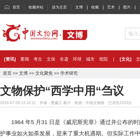
首页
收藏本站
设为主页
文博
|
收藏
|
艺术
|
图片
|
[资讯]
要闻
考古
文保
非遗
环球
城市
馆院
|
[文化]
首页
>>
文博
>>
文化聚焦
>>
学术研究
文物保护“西学中用“刍议
2016-07-26 13:16:31 作者：曹鑫江 葛川 来源：中国文物报 已浏览
2333
次
1964 年5 月31 日是《威尼斯宪章》通过并公布的
护事业如火如荼发展，迎来了重大机遇期。但实际工作