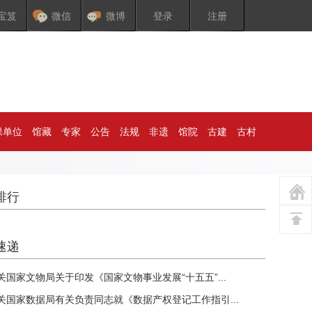
宝笈
微信
微博
登录
注册
保单位
馆藏
专家
公告
法规
非遗
馆院
古建
古村
排行
速递
关国家文物局关于印发《国家文物事业发展“十五五”...
关国家数据局有关负责同志就《数据产权登记工作指引...