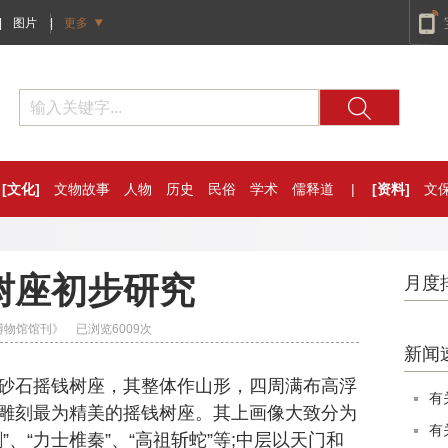
|
图片
|
更多
[文化]
文物故事
人物
历史
民俗
学术
儒释道
|
[资料]
文
树座初步研究
月度
国家博物馆馆刊》 已浏览
6009
次
新闻
石摇钱树座，其整体作山形，四周满布高浮
有
雕刻最为精美的摇钱树座。其上画像大致分为
有
、“力士椎秦”、“高祖斩蛇”等;中层以天门和