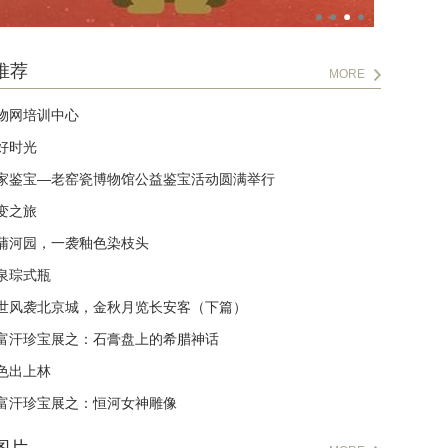
推荐
MORE
物网培训中心
好时光
家鉴宝—老窑瓷博物馆公益鉴宝活动圆满举行
变之旅
蒲河园，一袭釉色染枝头
泉琮式瓶
世风袭北京城，金秋月览长安客（下篇）
富汗珍宝展之：石膏盘上的希腊神话
色出上林
富汗珍宝展之：恒河女神雕像