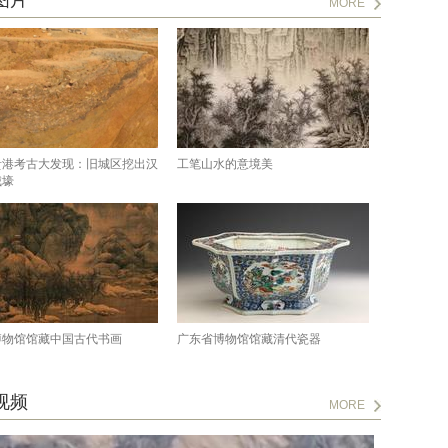
图片
MORE
贵港考古大发现：旧城区挖出汉
工笔山水的意境美
城壕
博物馆馆藏中国古代书画
广东省博物馆馆藏清代瓷器
视频
MORE