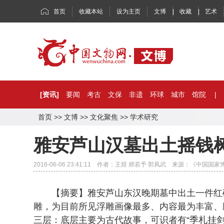
首页
收藏本站
设为主页
文博
|
收藏
|
艺术
[资讯]
要闻
考古
文保
非遗
环球
城市
馆院
|
首页
>>
文博
>>
文化聚焦
>>
学术研究
雅安芦山汉墓出土摇钱
2016-06-06 23:41:11 作者：王煜 师若予 郭凤武 来源：《中国
【摘要】雅安芦山东汉晚期墓中出土一件红砂
雕，为目前所见浮雕画像最多、内容最为丰富、
三层：底层主要为古代故事，可识者有“季札挂剑”