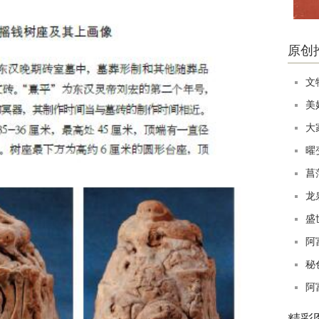
原创
文
美
大
曜
菖
龙
盛
阿
秘
阿