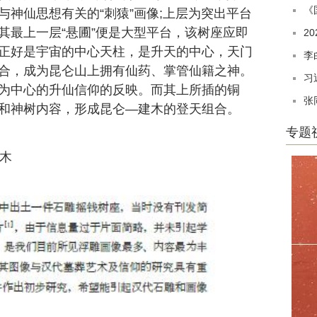
《
神仙思想有关的“刺猿”画像;上层为突出平台
其最上一层“悬圃”便是大型平台，该树座应即
2
正好是宇宙的中心天柱，是升天的中心，天门
李
合，成为昆仑山上拥有仙药、掌管仙籍之神。
习
为中心的升仙信仰的反映。而其上所插的铜
张
和神树内容，形成昆仑—建木的登天组合。
专题
木