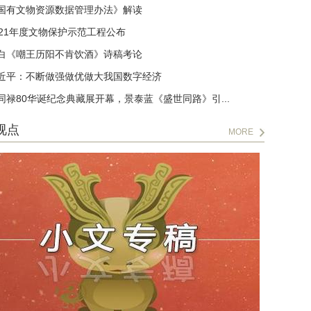
国有文物资源数据管理办法》解读
021年度文物保护示范工程公布
白《嘲王历阳不肯饮酒》诗稿考论
近平：不断做强做优做大我国数字经济
同禄80华诞纪念典藏展开幕，景泰蓝《盛世同路》引...
视点
MORE