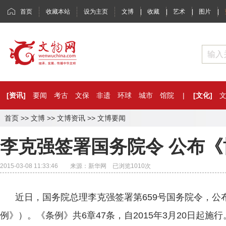
首页
收藏本站
设为主页
文博
|
收藏
|
艺术
|
图片
|
[资讯]
要闻
考古
文保
非遗
环球
城市
馆院
|
[文化]
首页
>>
文博
>>
文博资讯
>>
文博要闻
李克强签署国务院令 公布
2015-03-08 11:33:46 来源：新华网 已浏览
1010
次
近日，国务院总理李克强签署第659号国务院令，公
例》）。《条例》共6章47条，自2015年3月20日起施行