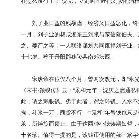
在怎么没有了？”说完，立刻叫画匠把刘骏的酒
刘子业日益凶残暴虐，经济又日益恶化，终于
一月，刘子业的叔叔湘东王刘彧与亲信阮佃夫、
之、姜产之等十一人联络谋划共同废掉刘子业。
十七岁。葬于丹阳郡秣陵县南郊坛西。
宋废帝在位仅八个月，曾两次改元，即“永光”
《宋书·颜竣传》云：“景和元年，沈庆之启通
此，谓之鹅眼钱。劣于此者，谓之环钱。入水不
掬，斗米一万，商货不行。”“景和”年号钱也只
杀，所铸旋而废止。由于这两种小钱铸期短暂，
十名珍。值得一提的是，该钱币使用的薤叶篆字