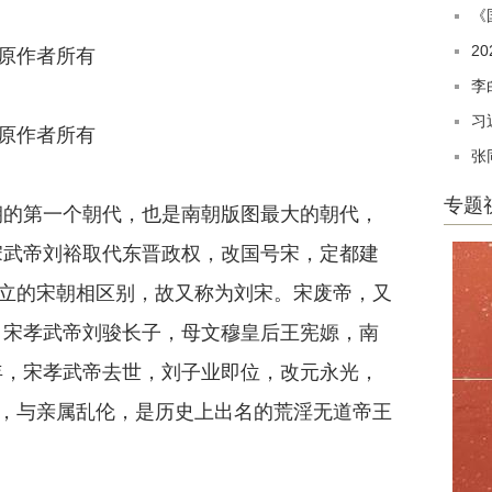
《
2
李
习
张
专题
朝的第一个朝代，也是南朝版图最大的朝代，
，宋武帝刘裕取代东晋政权，改国号宋，定都建
立的宋朝相区别，故又称为刘宋。宋废帝，又
师，宋孝武帝刘骏长子，母文穆皇后王宪嫄，南
4年，宋孝武帝去世，刘子业即位，改元永光，
，与亲属乱伦，是历史上出名的荒淫无道帝王