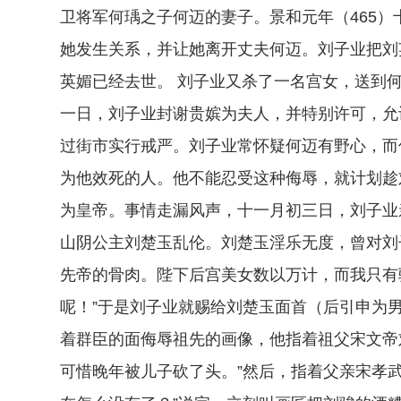
卫将军何瑀之子何迈的妻子。景和元年（465
她发生关系，并让她离开丈夫何迈。刘子业把刘
英媚已经去世。 刘子业又杀了一名宫女，送到
一日，刘子业封谢贵嫔为夫人，并特别许可，允
过街市实行戒严。刘子业常怀疑何迈有野心，而
为他效死的人。他不能忍受这种侮辱，就计划趁
为皇帝。事情走漏风声，十一月初三日，刘子业
山阴公主刘楚玉乱伦。刘楚玉淫乐无度，曾对刘
先帝的骨肉。陛下后宫美女数以万计，而我只有
呢！”于是刘子业就赐给刘楚玉面首（后引申为
着群臣的面侮辱祖先的画像，他指着祖父宋文帝
可惜晚年被儿子砍了头。”然后，指着父亲宋孝