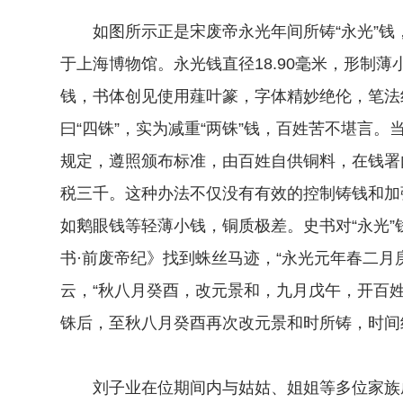
如图所示正是宋废帝永光年间所铸“永光”钱
于上海博物馆。永光钱直径18.90毫米，形制薄
钱，书体创见使用薤叶篆，字体精妙绝伦，笔法
曰“四铢”，实为减重“两铢”钱，百姓苦不堪言
规定，遵照颁布标准，由百姓自供铜料，在钱署
税三千。这种办法不仅没有有效的控制铸钱和加
如鹅眼钱等轻薄小钱，铜质极差。史书对“永光
书·前废帝纪》找到蛛丝马迹，“永光元年春二月
云，“秋八月癸酉，改元景和，九月戊午，开百姓
铢后，至秋八月癸酉再次改元景和时所铸，时间
刘子业在位期间内与姑姑、姐姐等多位家族成