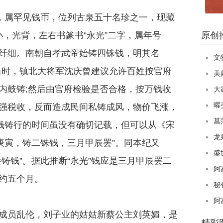
，属罕见钱币，位列古泉五十名珍之一，现藏
小，光背，左右书篆书“永光”二字，属年号
原创
纤细。南朝自孝武帝始铸四铢钱，明其名
文
。当时，镇北大将军沈庆曾建议允许百姓按官府
美
内鼓铸;然后由官府检验是否合格，按万钱收
大
曜
强税收，反而造成民间私铸成风，物价飞涨，
菖
”钱铸行的时间虽没有确切记载，但可以从《宋
龙
庚寅，铸二铢钱，三月甲辰罢”。同本纪又
盛
铸钱”。据此推断“永光”钱应是三月甲辰罢二
阿
约五个月。
秘
阿
员乱伦，刘子业的姑姑新蔡公主刘英媚，是