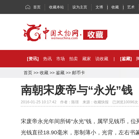
首页
收藏本站
设为主页
文博
|
收藏
|
艺术
[资讯]
热讯
市场
拍卖
藏家
说收藏
|
[鉴藏]
首页
>>
收藏
>>
鉴藏
>>
邮币卡
南朝宋废帝与“永光”钱
2016-01-25 10:17:42 作者：陈璟 来源：收藏快报 已浏览
10096
次
宋废帝永光年间所铸“永光”钱，属罕见钱币，
光钱直径18.90毫米，形制薄小，光背，左右书