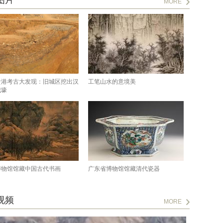
图片
MORE
贵港考古大发现：旧城区挖出汉
工笔山水的意境美
城壕
博物馆馆藏中国古代书画
广东省博物馆馆藏清代瓷器
视频
MORE