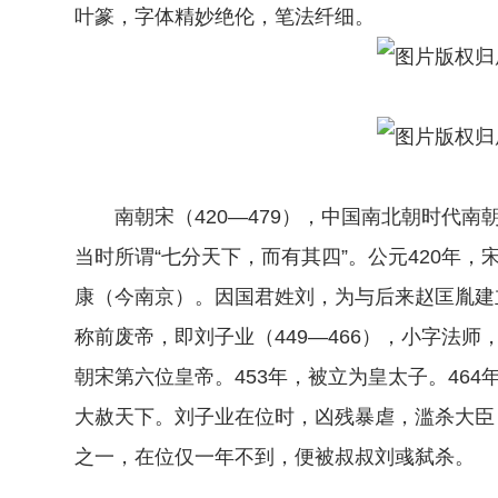
叶篆，字体精妙绝伦，笔法纤细。
南朝宋（420—479），中国南北朝时代南
当时所谓“七分天下，而有其四”。公元420年
康（今南京）。因国君姓刘，为与后来赵匡胤建
称前废帝，即刘子业（449—466），小字法
朝宋第六位皇帝。453年，被立为皇太子。46
大赦天下。刘子业在位时，凶残暴虐，滥杀大臣
之一，在位仅一年不到，便被叔叔刘彧弑杀。