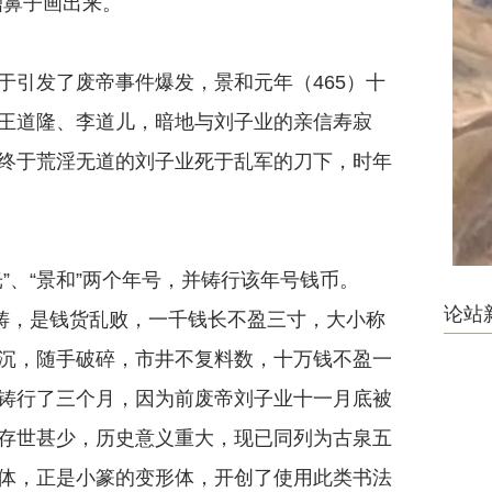
糟鼻子画出来。
引发了废帝事件爆发，景和元年（465）十
王道隆、李道儿，暗地与刘子业的亲信寿寂
终于荒淫无道的刘子业死于乱军的刀下，时年
、“景和”两个年号，并铸行该年号钱币。
论站
私铸，是钱货乱败，一千钱长不盈三寸，大小称
沉，随手破碎，市井不复料数，十万钱不盈一
是铸行了三个月，因为前废帝刘子业十一月底被
存世甚少，历史意义重大，现已同列为古泉五
体，正是小篆的变形体，开创了使用此类书法