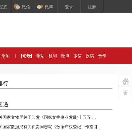
宝笈
微信
微博
登录
注册
杂项
|
[论坛]
微站
检测
微博
微信
投稿
合作
排行
速递
关国家文物局关于印发《国家文物事业发展“十五五”...
关国家数据局有关负责同志就《数据产权登记工作指引...