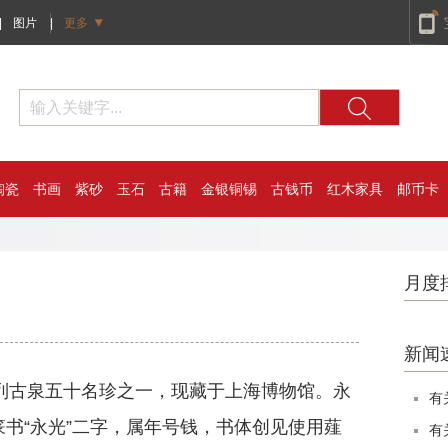
|
图片
|
更多
陶瓷
书画
紫砂
玉石
古籍
金银铜锡
古钱币
红木家具
邮币卡
月度
新闻
位列古泉五十名珍之一，现藏于上海博物馆。永
有
篆书“永光”二字，属年号钱，书体创见使用薤
有