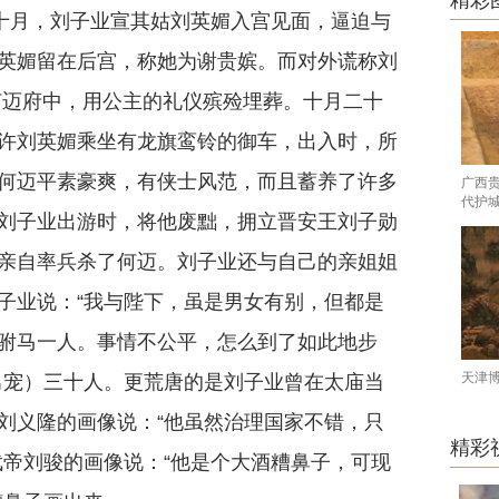
精彩
）十月，刘子业宣其姑刘英媚入宫见面，逼迫与
英媚留在后宫，称她为谢贵嫔。而对外谎称刘
何迈府中，用公主的礼仪殡殓埋葬。十月二十
许刘英媚乘坐有龙旗鸾铃的御车，出入时，所
何迈平素豪爽，有侠士风范，而且蓄养了许多
广西
代护
刘子业出游时，将他废黜，拥立晋安王刘子勋
亲自率兵杀了何迈。刘子业还与自己的亲姐姐
子业说：“我与陛下，虽是男女有别，但都是
驸马一人。事情不公平，怎么到了如此地步
天津
男宠）三十人。更荒唐的是刘子业曾在太庙当
刘义隆的画像说：“他虽然治理国家不错，只
精彩
武帝刘骏的画像说：“他是个大酒糟鼻子，可现