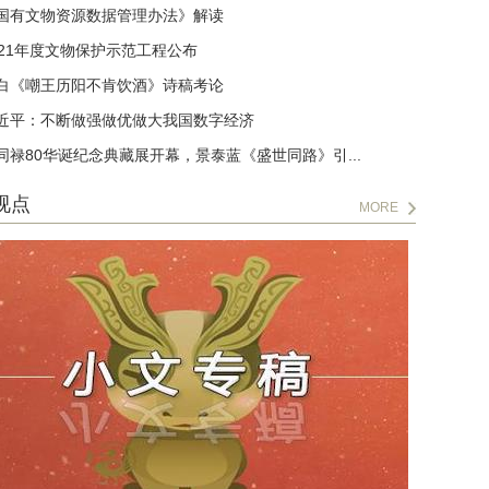
国有文物资源数据管理办法》解读
021年度文物保护示范工程公布
白《嘲王历阳不肯饮酒》诗稿考论
近平：不断做强做优做大我国数字经济
同禄80华诞纪念典藏展开幕，景泰蓝《盛世同路》引...
视点
MORE