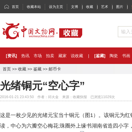
首页
收藏本站
设为主页
文博
|
收藏
|
艺术
|
图片
|
[资讯]
热讯
市场
拍卖
藏家
说收藏
|
[鉴藏]
陶瓷
书画
首页
>>
收藏
>>
鉴藏
>>
邮币卡
光绪铜元“空心字”
2016-01-21 23:43:50 作者：邱火金 来源：收藏快报 已浏览
11029
次
这是一枚少见的光绪元宝当十铜元（图1）。该铜元为红
读，中心为六瓣空心梅花;珠圈外上缘书湖南省造四小字