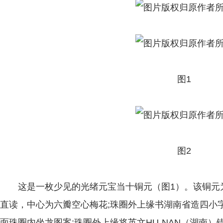
图1
图2
这是一枚少见的光绪元宝当十铜元（图1）。该铜元
直读，中心为六瓣空心梅花;珠圈外上缘书湖南省造四小
面珠圈内坐龙图案;珠圈外上缘将英文HU-NAN（湖南）错写成