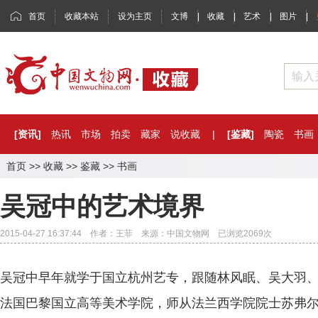
首页
收藏本站
设为主页
文博
|
收藏
|
艺术
|
图片
|
[资讯]
热讯
市场
拍卖
藏家
说收藏
|
[鉴藏]
陶瓷
书画
首页
>>
收藏
>>
鉴藏
>>
书画
吴冠中的艺术境界
2015-04-27 16:37:44 作者：王菲 来源：中国文物网 已浏览
2069
次
吴冠中早年就学于国立杭州艺专，跟随林风眠、吴大羽
法国巴黎国立高等美术学院，师从法兰西学院院士苏弗