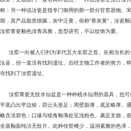
称；另一种说汝瓷是指专门御用的那一部分官窑器物。
期，其产品胎质细腻，灰中泛黄，俗称“香灰黄”，汝瓷
汝窑青瓷釉色淡青高雅，造型讲究，不以纹饰为重。
汝窑一向被人们列为宋代五大名窑之首。在相当长的
汝县，但一直没有找到遗址。后经文物工作者的努力，终
寺找到了汝窑遗址。
汝窑青瓷无纹水仙盆是一种种植水仙用的器具，也可
平底凸出窄边稜，四云头形足；周壁胎薄，底足略厚。
略含淡碧色；口缘与稜角釉薄处呈浅粉色。裹足支烧，
全器釉面纯洁无纹片。此种传世稀少，温润素雅的色泽