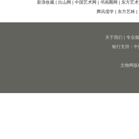
新浪收藏
|
出山网
|
中国艺术网
|
书画圈网
|
东方艺术
腾讯儒学
|
东方艺林
|
关于我们
|
专业
银行支持：中
文物网版权所