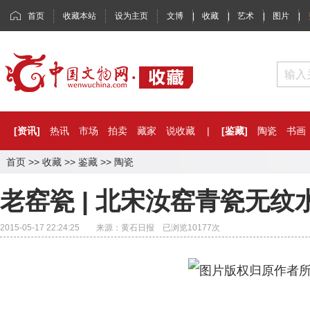
首页
收藏本站
设为主页
文博
|
收藏
|
艺术
|
图片
|
[资讯]
热讯
市场
拍卖
藏家
说收藏
|
[鉴藏]
陶瓷
书画
首页
>>
收藏
>>
鉴藏
>>
陶瓷
老窑瓷 | 北宋汝窑青瓷无纹
2015-05-17 22:24:25 来源：黄石日报 已浏览
10177
次