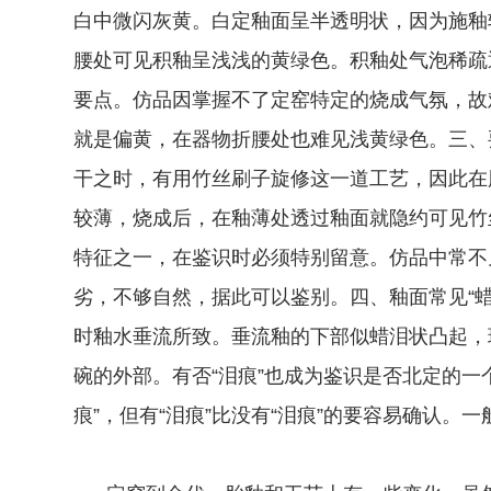
白中微闪灰黄。白定釉面呈半透明状，因为施釉
腰处可见积釉呈浅浅的黄绿色。积釉处气泡稀疏
要点。仿品因掌握不了定窑特定的烧成气氛，故
就是偏黄，在器物折腰处也难见浅黄绿色。三、
干之时，有用竹丝刷子旋修这一道工艺，因此在
较薄，烧成后，在釉薄处透过釉面就隐约可见竹
特征之一，在鉴识时必须特别留意。仿品中常不
劣，不够自然，据此可以鉴别。四、釉面常见“蜡
时釉水垂流所致。垂流釉的下部似蜡泪状凸起，
碗的外部。有否“泪痕”也成为鉴识是否北定的一
痕”，但有“泪痕”比没有“泪痕”的要容易确认。