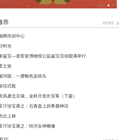
推荐
MORE
物网培训中心
好时光
家鉴宝—老窑瓷博物馆公益鉴宝活动圆满举行
变之旅
蒲河园，一袭釉色染枝头
泉琮式瓶
世风袭北京城，金秋月览长安客（下篇）
富汗珍宝展之：石膏盘上的希腊神话
色出上林
富汗珍宝展之：恒河女神雕像