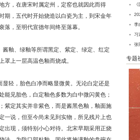
地方，在唐宋时属定州，定窑也就因此而得
《
2
时期，五代时开始烧造以白瓷为主，到宋金年
李
衰落，至明代宣德年间终至落幕。
习
张
酱釉、绿釉等所谓黑定、紫定、绿定、红定
专题
上罩上一层高温色釉而烧成。
显轻，胎色白净而略显微黄。无论白定还是
处能见胎色，白定釉色多数为白中微闪黄色；
；紫定其实并非紫色，而是酱黑色釉，釉面施
定一说，但至今尚未见到实物，所见残片上也
定出现，须特别小心对待。北宋早期采用正烧
烧法，为防口部粘釉，因此将施满釉的盘碗在