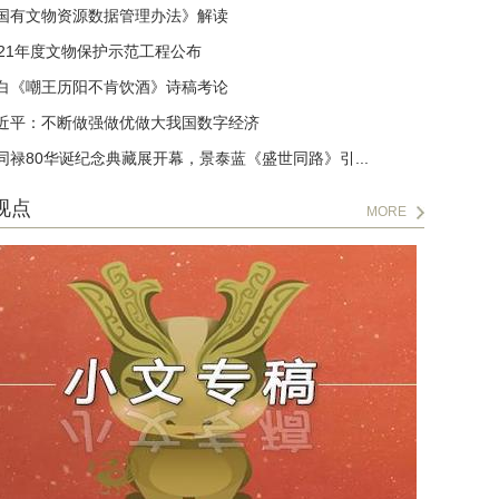
国有文物资源数据管理办法》解读
021年度文物保护示范工程公布
白《嘲王历阳不肯饮酒》诗稿考论
近平：不断做强做优做大我国数字经济
同禄80华诞纪念典藏展开幕，景泰蓝《盛世同路》引...
视点
MORE