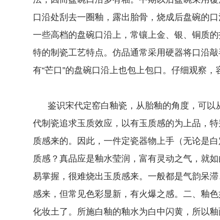
口沿处刮去一圈釉，露出胎骨，烧成后盘碗的口
一些高档的盘碗口沿上，常镶上金、银、铜质的
特的制瓷工艺特点。仿品通常采用硬器将口沿敲
有“芒口”的盘碗口沿上也包上包口。仔细观察，
鉴识宋代定窑白釉瓷，从胎釉的角度，可以从
代制瓷追求玉质效应，以有玉质感的为上品，特
质感来的。因此，一件定瓷器物上手（无论是白
质感？真品应是釉水莹润，富有灵动之气，就如
易掌握，很难烧出玉质感来。一般都是气韵呆滞
感来，但常见色彩显新，有火爆之感。二、釉色
化妆土了。所施白釉的釉水为白中闪黄，所以釉