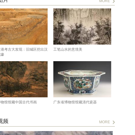
图片
MORE
贵港考古大发现：旧城区挖出汉
工笔山水的意境美
城壕
博物馆馆藏中国古代书画
广东省博物馆馆藏清代瓷器
视频
MORE