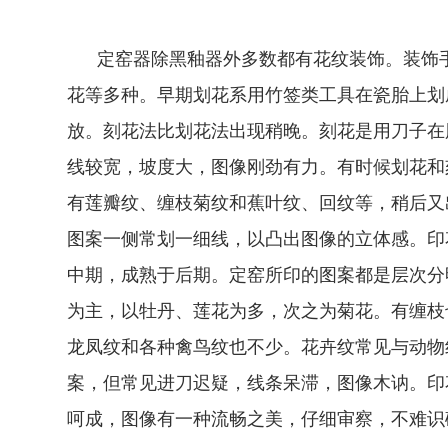
定窑器除黑釉器外多数都有花纹装饰。装饰手
花等多种。早期划花系用竹签类工具在瓷胎上划
放。刻花法比划花法出现稍晚。刻花是用刀子在
线较宽，坡度大，图像刚劲有力。有时候划花和
有莲瓣纹、缠枝菊纹和蕉叶纹、回纹等，稍后又
图案一侧常划一细线，以凸出图像的立体感。印
中期，成熟于后期。定窑所印的图案都是层次分
为主，以牡丹、莲花为多，次之为菊花。有缠枝
龙凤纹和各种禽鸟纹也不少。花卉纹常见与动物
案，但常见进刀迟疑，线条呆滞，图像木讷。印
呵成，图像有一种流畅之美，仔细审察，不难识