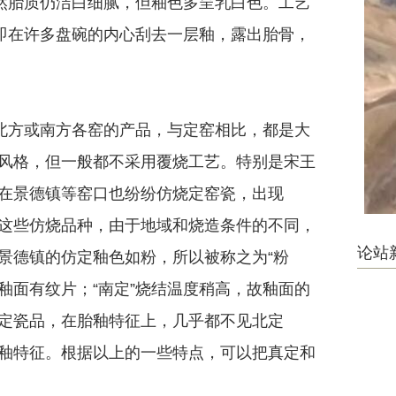
胎质仍洁白细腻，但釉色多呈乳白色。工艺
。即在许多盘碗的内心刮去一层釉，露出胎骨，
方或南方各窑的产品，与定窑相比，都是大
风格，但一般都不采用覆烧工艺。特别是宋王
在景德镇等窑口也纷纷仿烧定窑瓷，出现
。但这些仿烧品种，由于地域和烧造条件的不同，
论站
景德镇的仿定釉色如粉，所以被称之为“粉
，釉面有纹片；“南定”烧结温度稍高，故釉面的
定瓷品，在胎釉特征上，几乎都不见北定
本胎釉特征。根据以上的一些特点，可以把真定和