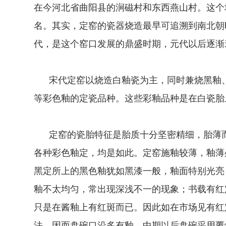
在今河北省曲阳县的涧磁村和东西燕山村。这个
名。其实，定窑的瓷器烧造最早可追溯到南北朝
代，是这个窑口发展的鼎盛时期，元代以后逐渐
宋代定窑以烧造白釉瓷为主，同时兼烧黑釉、
等彩色釉的定瓷品种。这些彩釉品种是在白瓷胎
定窑的瓷胎特征是胎质十分坚密精细，胎薄而
各种彩色釉定，均是如此。定窑施釉较薄，釉薄
黑定所上的黑色釉犹如黑漆一般，釉面特别光亮
釉不太均匀，常出现深浅不一的现象；书载有红
只是在酱釉上有红斑而已。因此如在市场见有红
法，因而盘碗口沿多有釉。中期以后盘碗采用覆