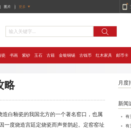
|
图片
|
更多
陶瓷
书画
紫砂
玉石
古籍
金银铜锡
古钱币
红木家具
邮币卡
攻略
月度
新闻
造白釉瓷的我国北方的一个著名窑口，也属
有
因一度烧造宫廷定烧瓷而声誉鹊起。定窑窑址
有