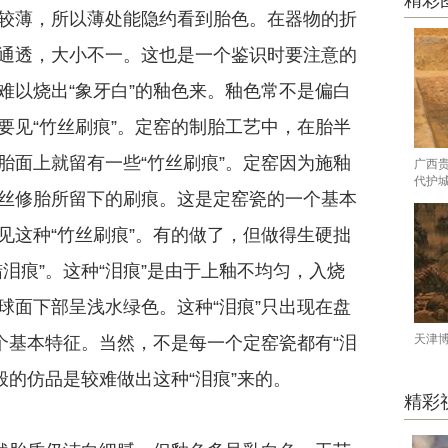
精彩
较薄，所以薄处能隐约看到胎色。在器物的折
通透，大小不一。这也是一个鉴识时要注意的
难以烧出“象牙白”的釉色来。釉色常不是偏白
要见“竹丝刷痕”。定窑的制胎工艺中，在胎半
胎面上就留有一些“竹丝刷痕”。定窑因为施釉
广西
代护
丝修胎所留下的刷痕。这是定窑瓷的一个基本
见这种“竹丝刷痕”。有的做了，但做得生硬拙
泪痕”。这种“泪痕”是由于上釉不均匀，入烧
球面下部呈浅水绿色。这种“泪痕”只出现在盘
天津
个基本特征。当然，不是每一个定窑瓷都有“泪
一般的仿品是较难做出这种“泪痕”来的。
精彩