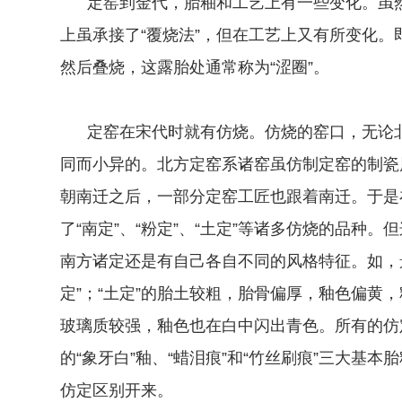
定窑到金代，胎釉和工艺上有一些变化。虽然
上虽承接了“覆烧法”，但在工艺上又有所变化
然后叠烧，这露胎处通常称为“涩圈”。
定窑在宋代时就有仿烧。仿烧的窑口，无论北
同而小异的。北方定窑系诸窑虽仿制定窑的制瓷
朝南迁之后，一部分定窑工匠也跟着南迁。于是
了“南定”、“粉定”、“土定”等诸多仿烧的品种
南方诸定还是有自己各自不同的风格特征。如，
定”；“土定”的胎土较粗，胎骨偏厚，釉色偏黄
玻璃质较强，釉色也在白中闪出青色。所有的仿
的“象牙白”釉、“蜡泪痕”和“竹丝刷痕”三大基
仿定区别开来。