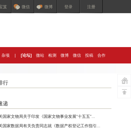
宝笈
微信
微博
登录
注册
杂项
|
[论坛]
微站
检测
微博
微信
投稿
合作
排行
速递
关国家文物局关于印发《国家文物事业发展“十五五”...
关国家数据局有关负责同志就《数据产权登记工作指引...