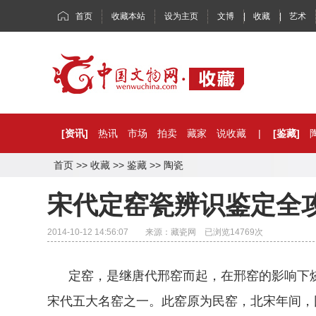
首页
收藏本站
设为主页
文博
|
收藏
|
艺术
[资讯]
热讯
市场
拍卖
藏家
说收藏
|
[鉴藏]
首页
>>
收藏
>>
鉴藏
>>
陶瓷
宋代定窑瓷辨识鉴定全
2014-10-12 14:56:07 来源：藏瓷网 已浏览
14769
次
定窑，是继唐代邢窑而起，在邢窑的影响下烧
宋代五大名窑之一。此窑原为民窑，北宋年间，