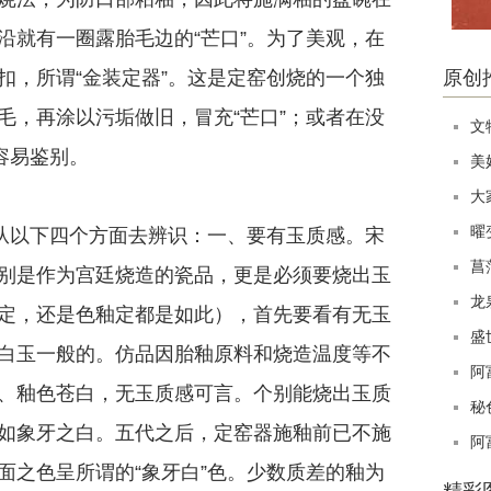
沿就有一圈露胎毛边的“芒口”。为了美观，在
扣，所谓“金装定器”。这是定窑创烧的一个独
原创
毛，再涂以污垢做旧，冒充“芒口”；或者在没
文
容易鉴别。
美
大
曜
以下四个方面去辨识：一、要有玉质感。宋
菖
别是作为宫廷烧造的瓷品，更是必须要烧出玉
龙
定，还是色釉定都是如此），首先要看有无玉
盛
白玉一般的。仿品因胎釉原料和烧造温度等不
阿
、釉色苍白，无玉质感可言。个别能烧出玉质
秘
如象牙之白。五代之后，定窑器施釉前已不施
阿
面之色呈所谓的“象牙白”色。少数质差的釉为