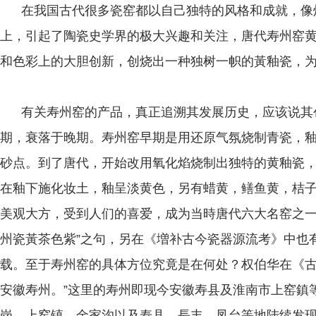
在我国古代很多瓷窑都以自己独特的风格和成就，像
上，引起了陶瓷史学界的极大兴趣和关注，唐代寿州窑
和色彩上的大胆创新，创烧出一种独树一帜的黃釉瓷，
有关寿州窑的产品，真正追溯其发展历史，应该说其
期，衰落于晚期。寿州窑早期是用还原气氛烧制青瓷，
砂点。到了唐代，开始改用氧化焰烧制出独特的黄釉瓷
在釉下施化妆土，釉呈淡黄色，另有蜡黄，鳝鱼黄，桔
美观大方，受到人们的喜爱，成为当時唐代六大名窑之一
州瓷黃茶色紫”之句，另在《増补古今瓷器源流考》中也有
载。至于寿州窑的具体方位究竟是在何处？权伯华在《古
安徽寿州。”这里的寿州即现今安徽寿县及淮南市上窑鎮
岗、上窑镇、金家沟以及寿县、長丰、凤台等地陆续发