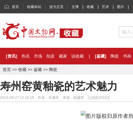
首页
收藏本站
设为主页
文博
|
收藏
|
艺术
|
图片
|
[资讯]
热讯
市场
拍卖
藏家
说收藏
|
[鉴藏]
陶瓷
书画
首页
>>
收藏
>>
鉴藏
>>
陶瓷
寿州窑黄釉瓷的艺术魅力
2014-09-27 12:16:19 作者：宋康年 来源：收藏界 已浏览
2932
次