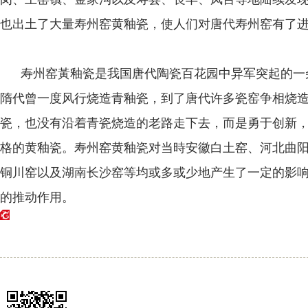
也出土了大量寿州窑黄釉瓷，使人们对唐代寿州窑有了
寿州窑黃釉瓷是我国唐代陶瓷百花园中异军突起的一
隋代曾一度风行烧造青釉瓷，到了唐代许多瓷窑争相烧
瓷，也没有沿着青瓷烧造的老路走下去，而是勇于创新
格的黄釉瓷。寿州窑黄釉瓷对当時安徽白土窑、河北曲
铜川窑以及湖南长沙窑等均或多或少地产生了一定的影
的推动作用。