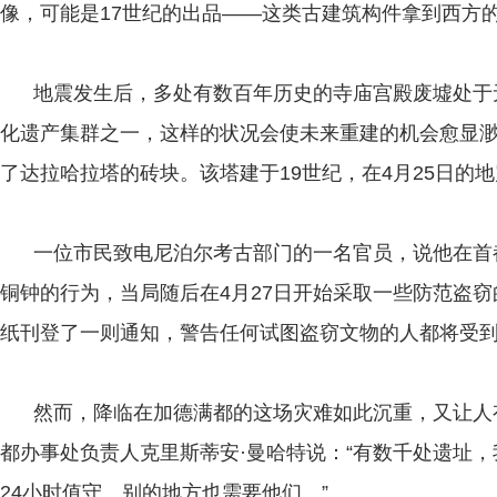
像，可能是17世纪的出品——这类古建筑构件拿到西方
地震发生后，多处有数百年历史的寺庙宫殿废墟处于
化遗产集群之一，这样的状况会使未来重建的机会愈显
了达拉哈拉塔的砖块。该塔建于19世纪，在4月25日的
一位市民致电尼泊尔考古部门的一名官员，说他在首
铜钟的行为，当局随后在4月27日开始采取一些防范盗窃
纸刊登了一则通知，警告任何试图盗窃文物的人都将受
然而，降临在加德满都的这场灾难如此沉重，又让人
都办事处负责人克里斯蒂安·曼哈特说：“有数千处遗址
24小时值守。别的地方也需要他们。”