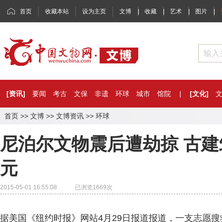
首页
收藏本站
设为主页
文博
|
收藏
|
艺术
|
图片
|
[资讯]
要闻
考古
文保
非遗
环球
城市
馆院
|
[文化]
首页
>>
文博
>>
文博资讯
>>
环球
尼泊尔文物震后遭劫掠 古
元
2015-05-01 16:55:08 已浏览
1669
次
据美国《纽约时报》网站4月29日报道报道，一支志愿