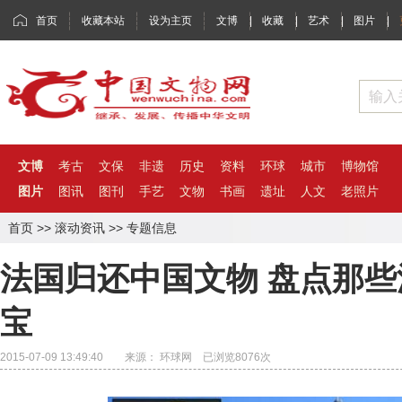
首页
收藏本站
设为主页
文博
|
收藏
|
艺术
|
图片
|
文博
考古
文保
非遗
历史
资料
环球
城市
博物馆
图片
图讯
图刊
手艺
文物
书画
遗址
人文
老照片
首页
>>
滚动资讯
>>
专题信息
法国归还中国文物 盘点那
宝
2015-07-09 13:49:40 来源： 环球网 已浏览
8076
次