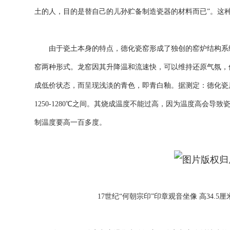
土的人，目的是替自己的儿孙贮备制造瓷器的材料而已”。这
由于瓷土本身的特点，德化瓷窑形成了独创的窑炉结构系统
窑两种形式。龙窑因其升降温和流速快，可以维持还原气氛，
成低价状态，而呈现浅淡的青色，即青白釉。据测定：德化瓷
1250-1280℃之间。其烧成温度不能过高，因为温度高会
制温度要高一百多度。
17世纪“何朝宗印”印章观音坐像 高34.5厘米 