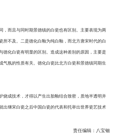
，而且与同时期景德镇的白瓷也有区别。主要表现为两
瓷所不及。二是德化白釉为纯白釉，而北方唐宋时代的白
与德化白瓷有明显的区别。造成这种差别的原因，主要是
成气氛的性质有关。德化白瓷比北方白瓷和景德镇同期生
烧成技术，才得以产生出胎釉结合致密，质地半透明并
就出继宋白瓷之后中国白瓷的代表和托举出世界瓷艺技术
责任编辑：八宝钿