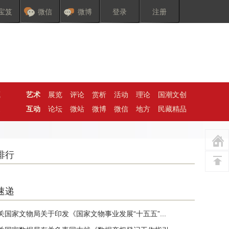
宝笈
微信
微博
登录
注册
藏
艺术
展览
评论
赏析
活动
理论
国潮文创
家
互动
论坛
微站
微博
微信
地方
民藏精品
排行
速递
关国家文物局关于印发《国家文物事业发展“十五五”...