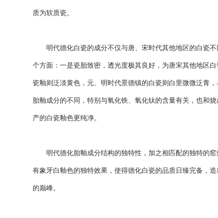
质为软质瓷。
明代德化白瓷的成分不仅与唐、宋时代其他地区的白瓷不同
个方面：一是瓷胎致密，透光度极其良好，为唐宋其他地区白
瓷釉则泛淡黄色，元、明时代景德镇的白瓷则白里微微泛青，
胎釉成分的不同，特别与氧化铁、氧化钛的含量有关，也和烧
产的白瓷釉色更纯净。
明代德化胎釉成分结构的独特性，加之相匹配的独特的窑炉
有象牙白釉色的独特效果，使得德化白瓷的品质日臻完备，造
的巅峰。