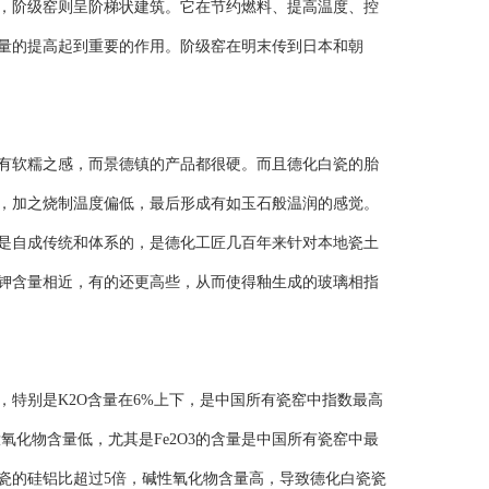
阶级窑则呈阶梯状建筑。它在节约燃料、提高温度、控
量的提高起到重要的作用。阶级窑在明末传到日本和朝
软糯之感，而景德镇的产品都很硬。而且德化白瓷的胎
，加之烧制温度偏低，最后形成有如玉石般温润的感觉。
是自成传统和体系的，是德化工匠几百年来针对本地瓷土
钾含量相近，有的还更高些，从而使得釉生成的玻璃相指
别是K2O含量在6%上下，是中国所有瓷窑中指数最高
氧化物含量低，尤其是Fe2O3的含量是中国所有瓷窑中最
瓷的硅铝比超过5倍，碱性氧化物含量高，导致德化白瓷瓷