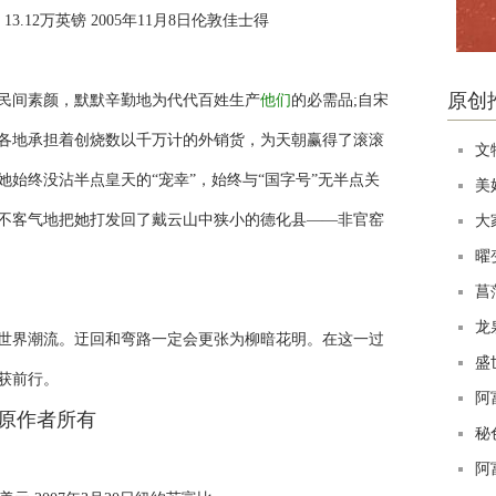
13.12万英镑 2005年11月8日伦敦佳士得
原创
民间素颜，默默辛勤地为代代百姓生产
他们
的必需品;自宋
各地承担着创烧数以千万计的外销货，为天朝赢得了滚滚
文
始终没沾半点皇天的“宠幸”，始终与“国字号”无半点关
美
不客气地把她打发回了戴云山中狭小的德化县——非官窑
大
曜
菖
龙
世界潮流。迂回和弯路一定会更张为柳暗花明。在这一过
盛
获前行。
阿
秘
阿