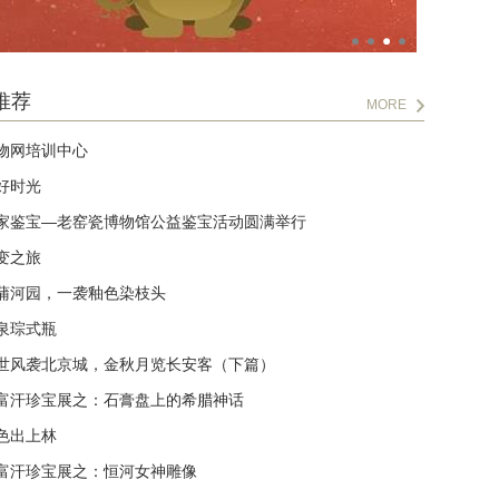
推荐
MORE
物网培训中心
好时光
家鉴宝—老窑瓷博物馆公益鉴宝活动圆满举行
变之旅
蒲河园，一袭釉色染枝头
泉琮式瓶
世风袭北京城，金秋月览长安客（下篇）
富汗珍宝展之：石膏盘上的希腊神话
色出上林
富汗珍宝展之：恒河女神雕像