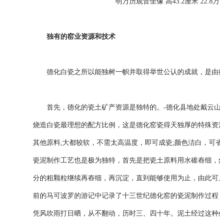
明万历观音坐像 高43.2厘米 22.8
独有的窑业资源和技术
德化白瓷之所以能独树一帜并取得举世公认的成就，是由
首先，德化的瓷土矿产资源是独特的。-德化县地处戴云山
烧造白瓷最理想的配方比例，这是德化窑瓷得天独厚的特殊资
其他原料;大都较软，不需太高温度，即可成瓷;颜色洁白，
瓷泥制作工艺也是极为独特，首先是把瓷土原料用水碓舂细，
分的粗颗粒继续再舂细，再沉淀，直到能够使用为止，由此可
前的马可波罗的游记中记录了十三世纪德化窑的瓷泥制作过程
凭风吹雨打日晒，从不翻动，历时三、四十年。泥土经过这种