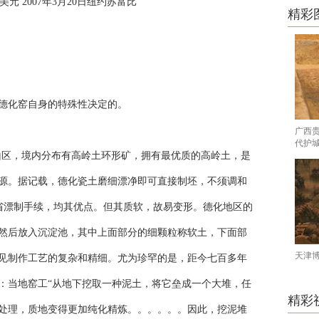
万美元 2007年3月20日纽约苏富比
精彩
德化窑自身的特殊性决定的。
广西
代护
区，境内分布有高岭土环形矿，拥有最优质的高岭土，是
源。据记载，德化瓷土磨细漂净即可直接制坯，不须调和
可省漂制手续，均其优点。但其质软，故易变形。德化地区的
然后放入沉淀池，其中上面部分的细颗粒称软土，下面部
天津
见制作工艺的复杂和精细。尤为珍罕的是，距今七百多年
：当地窑工“从地下挖取一种泥土，将它垒成一个大堆，任
精彩
处理，质地变得更加纯化精炼。。。。。。因此，挖泥堆