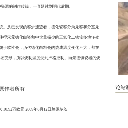
种瓷泥的制作传统，一直延续到明代后期。
。从已发现的窑炉遗迹看，德化瓷窑分为龙窑和分室龙
使得宋元德化白瓷釉中含量极少的三氧化二铁较多地转变
属于软性瓷，历代德化白釉瓷的烧成温度变化不大，都在
导致瓷坯变形，所以烧制温度受到严格控制。而景德镇瓷器的烧
论站
10.92万欧元 2009年6月12日兰佩尔茨