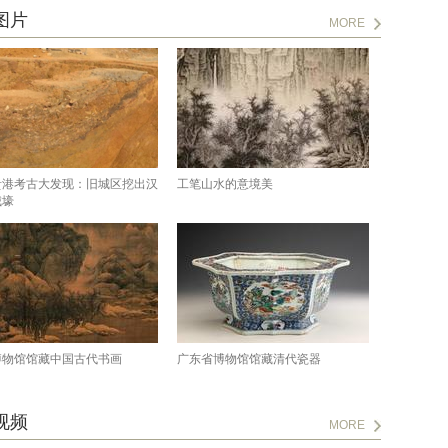
图片
MORE
贵港考古大发现：旧城区挖出汉
工笔山水的意境美
城壕
博物馆馆藏中国古代书画
广东省博物馆馆藏清代瓷器
视频
MORE