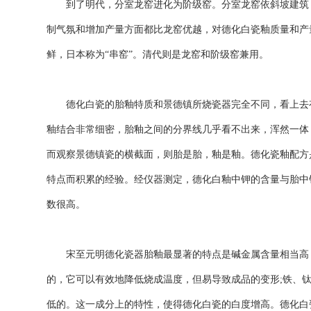
到了明代，分室龙窑进化为阶级窑。分室龙窑依斜坡建筑，
制气氛和增加产量方面都比龙窑优越，对德化白瓷釉质量和产
鲜，日本称为“串窑”。清代则是龙窑和阶级窑兼用。
德化白瓷的胎釉特质和景德镇所烧瓷器完全不同，看上去有
釉结合非常细密，胎釉之间的分界线几乎看不出来，浑然一体
而观察景德镇瓷的横截面，则胎是胎，釉是釉。德化瓷釉配方
特点而积累的经验。经仪器测定，德化白釉中钾的含量与胎中
数很高。
宋至元明德化瓷器胎釉最显著的特点是碱金属含量相当高，特
的，它可以有效地降低烧成温度，但易导致成品的变形;铁、钛
低的。这一成分上的特性，使得德化白瓷的白度增高。德化白