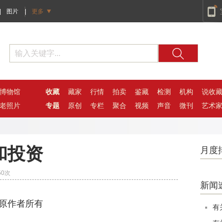
|
图片
|
更多
博物馆
收藏
藏家
行情
拍卖
鉴藏
检测
机构
说收
老照片
专题
原创
专栏
聚合
视频
声音
微刊
艺术
和投资
月度
50
次
新闻
有