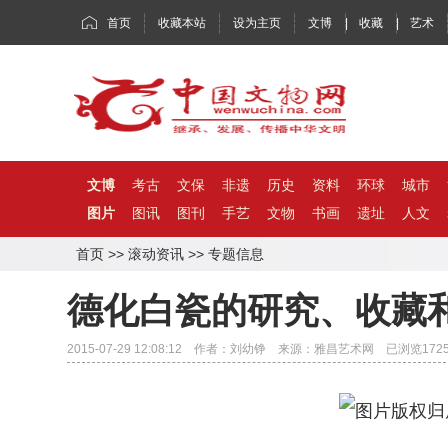
首页
收藏本站
设为主页
文博
|
收藏
|
艺术
文博
考古
文保
非遗
历史
资料
环球
城市
图片
图讯
图刊
手艺
文物
书画
遗址
人文
首页
>>
滚动资讯
>>
专题信息
德化白瓷的研究、收藏
2015-07-29 12:08:12 作者：刘幼铮 来源：雅昌艺术网 已浏览
172