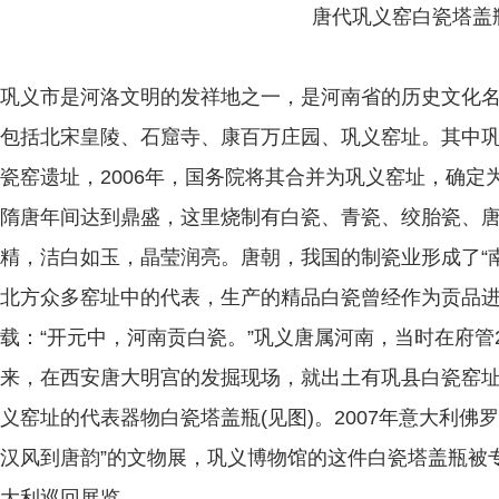
唐代巩义窑白瓷塔盖
巩义市是河洛文明的发祥地之一，是河南省的历史文化
包括北宋皇陵、石窟寺、康百万庄园、巩义窑址。其中
瓷窑遗址，2006年，国务院将其合并为巩义窑址，确
隋唐年间达到鼎盛，这里烧制有白瓷、青瓷、绞胎瓷、
精，洁白如玉，晶莹润亮。唐朝，我国的制瓷业形成了“
北方众多窑址中的代表，生产的精品白瓷曾经作为贡品
载：“开元中，河南贡白瓷。”巩义唐属河南，当时在府管
来，在西安唐大明宫的发掘现场，就出土有巩县白瓷窑
义窑址的代表器物白瓷塔盖瓶(见图)。2007年意大利佛
汉风到唐韵”的文物展，巩义博物馆的这件白瓷塔盖瓶被
大利巡回展览。