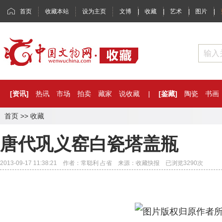
首页
收藏本站
设为主页
文博
|
收藏
|
艺术
|
图片
|
[资讯]
热讯
市场
拍卖
藏家
说收藏
|
[鉴藏]
陶瓷
书画
首页
>>
收藏
唐代巩义窑白瓷塔盖瓶
2013-09-17 11:38:21 作者：常聪利 占省 来源：收藏快报 已浏览
3290
次