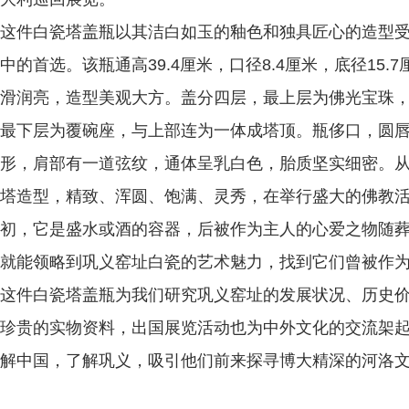
这件白瓷塔盖瓶以其洁白如玉的釉色和独具匠心的造型
中的首选。该瓶通高39.4厘米，口径8.4厘米，底径15.
滑润亮，造型美观大方。盖分四层，最上层为佛光宝珠
最下层为覆碗座，与上部连为一体成塔顶。瓶侈口，圆
形，肩部有一道弦纹，通体呈乳白色，胎质坚实细密。
塔造型，精致、浑圆、饱满、灵秀，在举行盛大的佛教
初，它是盛水或酒的容器，后被作为主人的心爱之物随
就能领略到巩义窑址白瓷的艺术魅力，找到它们曾被作
这件白瓷塔盖瓶为我们研究巩义窑址的发展状况、历史
珍贵的实物资料，出国展览活动也为中外文化的交流架
解中国，了解巩义，吸引他们前来探寻博大精深的河洛