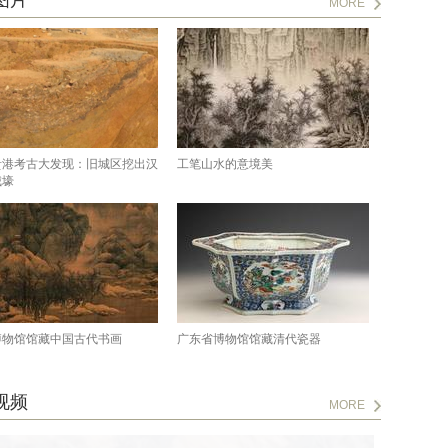
图片
MORE
贵港考古大发现：旧城区挖出汉
工笔山水的意境美
城壕
博物馆馆藏中国古代书画
广东省博物馆馆藏清代瓷器
视频
MORE