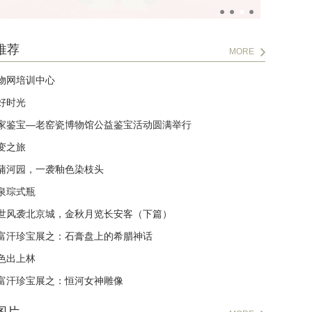
推荐
MORE
物网培训中心
好时光
家鉴宝—老窑瓷博物馆公益鉴宝活动圆满举行
变之旅
蒲河园，一袭釉色染枝头
泉琮式瓶
世风袭北京城，金秋月览长安客（下篇）
富汗珍宝展之：石膏盘上的希腊神话
色出上林
富汗珍宝展之：恒河女神雕像