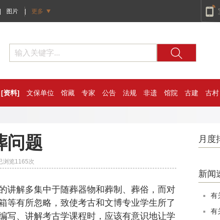
|
图片
|
更多
[资料]
文保单位
馆藏
专家
公告
法规
非遗
馆院
古建
古村
葬问题
月度
 已浏览
1165
次
新闻
讲解多集中于随葬器物和葬制、葬俗，而对
有
箱等有所忽略，致使考古和文博专业学生所了
有
编写、讲解考古学课程时，应该有意识地让学