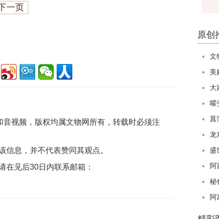
下一页
原创
文
美
大
曜
菖
片和音视频，版权均属文物网所有，转载时必须注
龙
该信息，并不代表赞同其观点。
盛
阿
请在见后30日内联系邮箱：
秘
阿