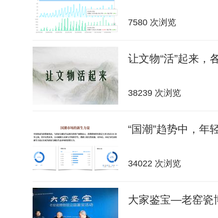
7580 次浏览
让文物“活”起来，
38239 次浏览
“国潮”趋势中，年轻
34022 次浏览
大家鉴宝—老窑瓷