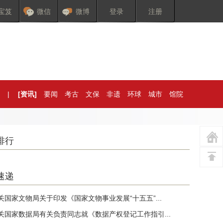
宝笈
微信
微博
登录
注册
|
[资讯]
要闻
考古
文保
非遗
环球
城市
馆院
排行
速递
关国家文物局关于印发《国家文物事业发展“十五五”...
关国家数据局有关负责同志就《数据产权登记工作指引...