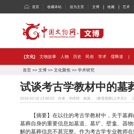
首页
收藏本站
设为主页
文博
|
收藏
|
艺术
[文化]
文物故事
人物
历史
民俗
学术
儒释道
|
首页
>>
文博
>>
文化聚焦
>>
学术研究
试谈考古学教材中的墓
2016-02-16 13:46:03 作者：毕经纬 来源：《教育观察(上半月)》
【摘要】在以往的考古学教材中，关于墓葬的
墓葬自身的重要信息如墓道、墓圹、壁龛、器物
解的墓葬信息不甚完整。作为考古学专业教师在