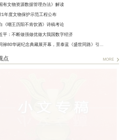
国有文物资源数据管理办法》解读
021年度文物保护示范工程公布
白《嘲王历阳不肯饮酒》诗稿考论
近平：不断做强做优做大我国数字经济
同禄80华诞纪念典藏展开幕，景泰蓝《盛世同路》引...
视点
MORE