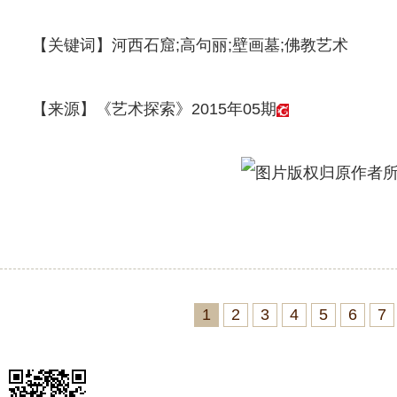
【关键词】河西石窟;高句丽;壁画墓;佛教艺术
【来源】《艺术探索》2015年05期
1
2
3
4
5
6
7