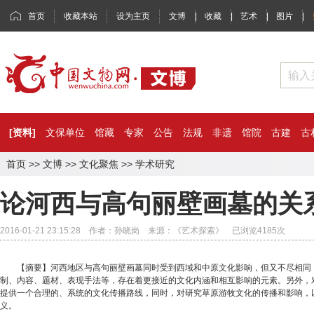
首页
收藏本站
设为主页
文博
|
收藏
|
艺术
|
图片
|
[资料]
文保单位
馆藏
专家
公告
法规
非遗
馆院
古建
古
首页
>>
文博
>>
文化聚焦
>>
学术研究
论河西与高句丽壁画墓的关
2016-01-21 23:15:28 作者：孙晓岗 来源：《艺术探索》 已浏览
4185
次
【摘要】河西地区与高句丽壁画墓同时受到西域和中原文化影响，但又不尽相同，
制、内容、题材、表现手法等，存在着更接近的文化内涵和相互影响的元素。另外，
提供一个合理的、系统的文化传播路线，同时，对研究草原游牧文化的传播和影响，
义。