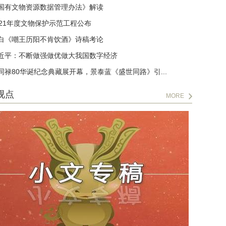
国有文物资源数据管理办法》解读
021年度文物保护示范工程公布
白《嘲王历阳不肯饮酒》诗稿考论
近平：不断做强做优做大我国数字经济
同禄80华诞纪念典藏展开幕，景泰蓝《盛世同路》引...
视点
MORE