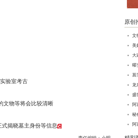
原创
文
美
大
曜
菖
展实验室考古
龙
盛
的文物等将会比较清晰
阿
秘
阿
正式揭晓墓主身份等信息
责任编辑：小明