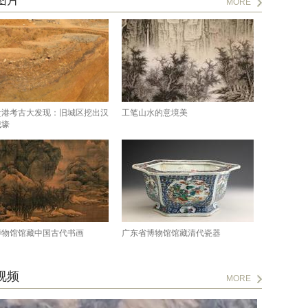
图片
MORE
贵港考古大发现：旧城区挖出汉
工笔山水的意境美
城壕
博物馆馆藏中国古代书画
广东省博物馆馆藏清代瓷器
视频
MORE