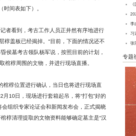
《
晓（时间表如下）。
2
李
记者看到，考古工作人员正井然有序地进行
习
层椁盖板已经揭掉。“目前，下面的情况还不
张
海昏侯墓考古领队杨军说，按照目前的计划，
专题
提取棺椁周围的文物，并进行现场直播。
的棺椁位置进行确认，当日也将进行现场直
2月10日，现场进行套箱起吊，将“打包”好的
，将会组织专家论证会和新闻发布会，正式揭晓
开棺椁清理提取的文物资料能够确定墓主是“汉