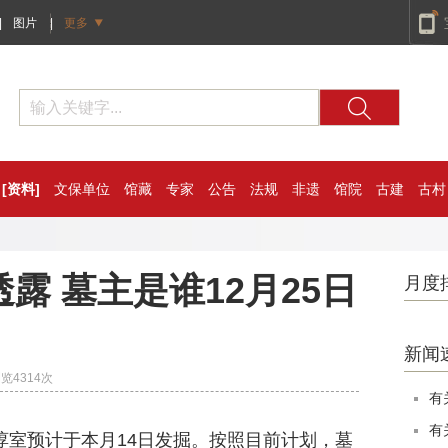
|
图片
|
更多
[资料]
文保单位
馆藏
专家
公告
法规
非遗
馆院
古建
古村
露 墓主是谁12月25日
月度
新闻
浏览
4314
次
有
有
室预计于本月14日发掘。按照目前计划，墓