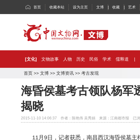
首页
收藏本站
设为主页
文博
|
收藏
|
艺术
[文化]
文物故事
人物
历史
民俗
学术
儒释道
|
首页
>>
文博
>>
文博资讯
>>
考古发现
海昏侯墓考古领队杨军透
揭晓
2015-11-10 14:06:37 作者：陈艳伟 吴秀娟 来源：江南都市报 已
11月9日，记者获悉，南昌西汉海昏侯墓主椁