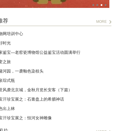
推荐
MORE
物网培训中心
好时光
家鉴宝—老窑瓷博物馆公益鉴宝活动圆满举行
变之旅
蒲河园，一袭釉色染枝头
泉琮式瓶
世风袭北京城，金秋月览长安客（下篇）
富汗珍宝展之：石膏盘上的希腊神话
色出上林
富汗珍宝展之：恒河女神雕像