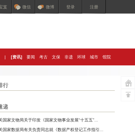
宝笈
微信
微博
登录
注册
|
[资讯]
要闻
考古
文保
非遗
环球
城市
馆院
排行
速递
关国家文物局关于印发《国家文物事业发展“十五五”...
关国家数据局有关负责同志就《数据产权登记工作指引...