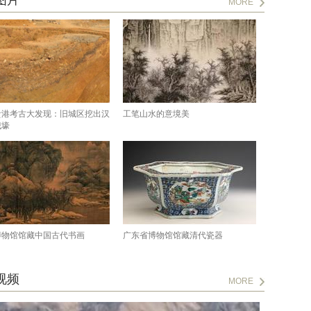
图片
MORE
贵港考古大发现：旧城区挖出汉
工笔山水的意境美
城壕
博物馆馆藏中国古代书画
广东省博物馆馆藏清代瓷器
视频
MORE