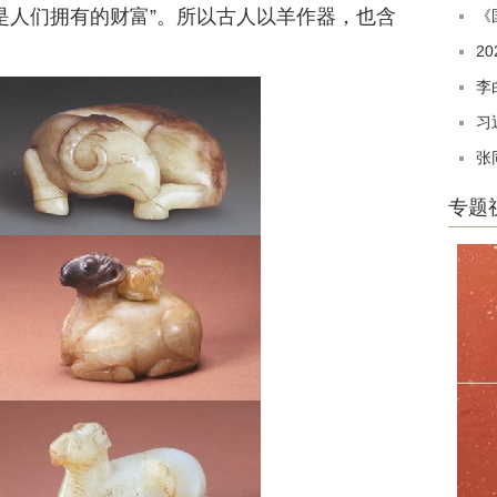
是人们拥有的财富”。所以古人以羊作器，也含
《
2
李
习
张
专题