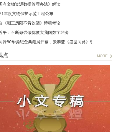
国有文物资源数据管理办法》解读
021年度文物保护示范工程公布
白《嘲王历阳不肯饮酒》诗稿考论
近平：不断做强做优做大我国数字经济
同禄80华诞纪念典藏展开幕，景泰蓝《盛世同路》引...
视点
MORE