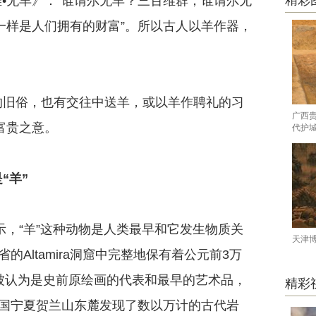
精彩
•无羊》：“谁谓尔无羊？三百维群；谁谓尔无
一样是人们拥有的财富”。所以古人以羊作器，
旧俗，也有交往中送羊，或以羊作聘礼的习
广西
富贵之意。
代护
“羊”
，“羊”这种动物是人类最早和它发生物质关
天津
Altamira洞窟中完整地保有着公元前3万
被认为是史前原绘画的代表和最早的艺术品，
精彩
国宁夏贺兰山东麓发现了数以万计的古代岩