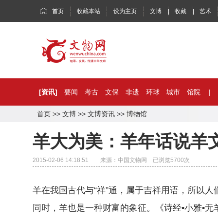
首页
收藏本站
设为主页
文博
|
收藏
|
艺术
[资讯]
要闻
考古
文保
非遗
环球
城市
馆院
|
首页
>>
文博
>>
文博资讯
>>
博物馆
羊大为美：羊年话说羊
2015-02-06 14:18:51 来源：中国文物网 已浏览
5700
次
羊在我国古代与“祥”通，属于吉祥用语，所以
同时，羊也是一种财富的象征。《诗经•小雅•无