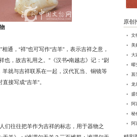
原创
物
文
美
祥”相通，“祥”也可写作“吉羊”，表示吉祥之意，
大
祥也，故吉礼用之。”《汉书•南越志》记：“尉
曜
始，羊就与吉祥联系在一起，汉代瓦当、铜镜等
菖
直接写成“吉羊”。
龙
盛
阿
秘
阿
人们往往把羊作为吉祥的标志，用于器物之