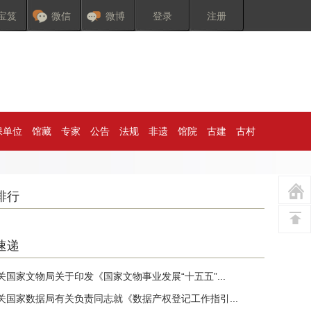
宝笈
微信
微博
登录
注册
保单位
馆藏
专家
公告
法规
非遗
馆院
古建
古村
排行
速递
关国家文物局关于印发《国家文物事业发展“十五五”...
关国家数据局有关负责同志就《数据产权登记工作指引...