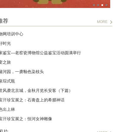
推荐
MORE
物网培训中心
好时光
家鉴宝—老窑瓷博物馆公益鉴宝活动圆满举行
变之旅
蒲河园，一袭釉色染枝头
泉琮式瓶
世风袭北京城，金秋月览长安客（下篇）
富汗珍宝展之：石膏盘上的希腊神话
色出上林
富汗珍宝展之：恒河女神雕像