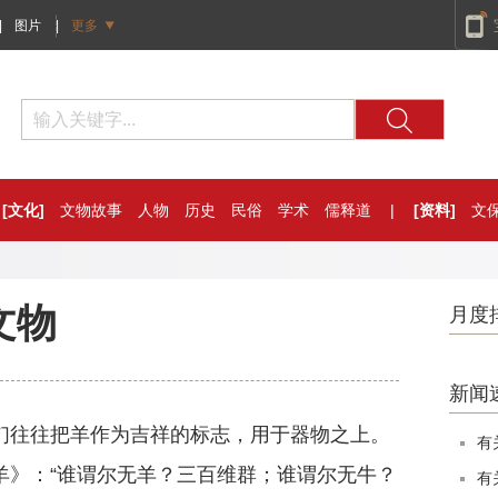
|
图片
|
更多
[文化]
文物故事
人物
历史
民俗
学术
儒释道
|
[资料]
文
文物
月度
新闻
人们往往把羊作为吉祥的标志，用于器物之上。
有
羊》：“谁谓尔无羊？三百维群；谁谓尔无牛？
有