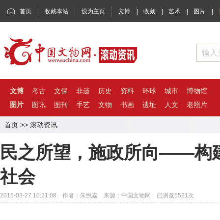
首页
收藏本站
设为主页
文博
|
收藏
|
艺术
|
图片
|
文博
考古
文保
非遗
历史
资料
环球
城市
博物馆
图片
图讯
图刊
手艺
文物
书画
遗址
人文
老照片
首页
>>
滚动资讯
民之所望，施政所向——构
社会
2015-03-27 10:21:08 作者：朱悦嘉 来源：中国文物网 已浏览
5521
次